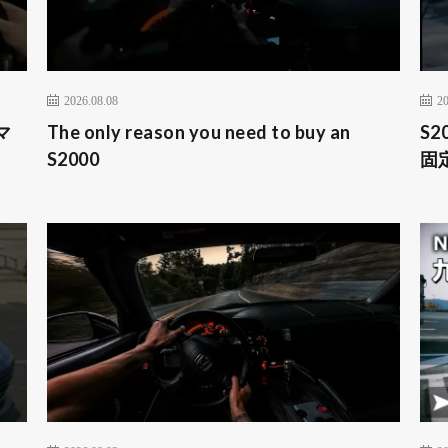
2026.08.08
20
マ
The only reason you need to buy an
S
S2000
固