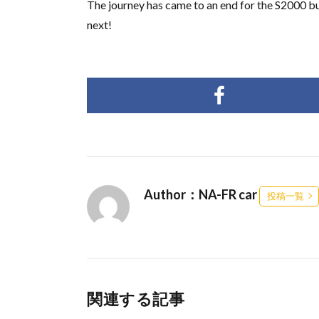
The journey has came to an end for the S2000 bu
next!
Author：NA-FR car
投稿一覧
関連する記事