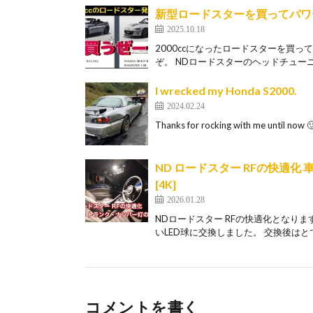
新型ロードスターを買ってパワ
2025.10.18
2000ccになったロードスターを買
ぞ。 NDロードスターのヘッドチューニン
I wrecked my Honda S2000.
2024.02.24
Thanks for rocking with me until now 🙂
ND ロードスター RFの快適化 
[4K]
2026.01.28
NDロードスター RFの快適化となり
いLED球に交換しました。 交換後はとて
コメントを書く