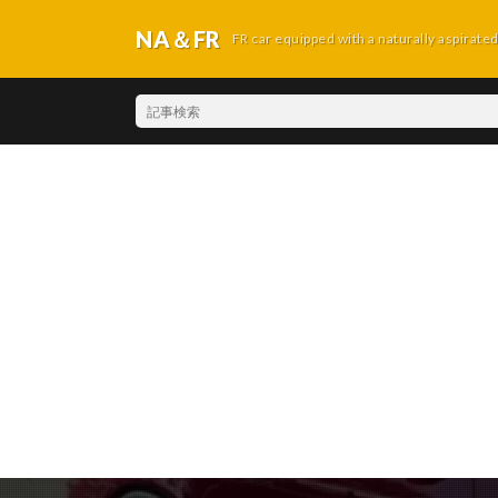
NA＆FR
FR car equipped with a naturally aspirate