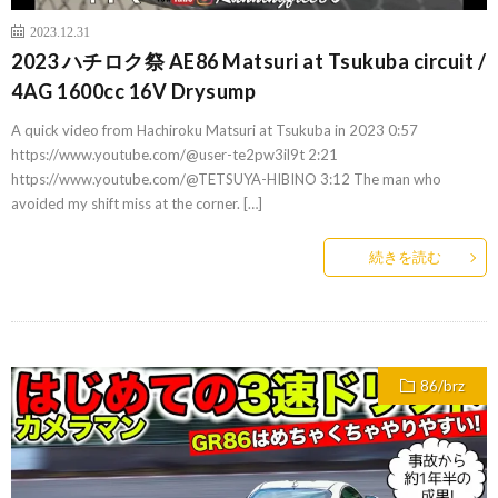
2023.12.31
2023 ハチロク祭 AE86 Matsuri at Tsukuba circuit /
4AG 1600cc 16V Drysump
A quick video from Hachiroku Matsuri at Tsukuba in 2023 0:57
https://www.youtube.com/@user-te2pw3il9t 2:21
https://www.youtube.com/@TETSUYA-HIBINO 3:12 The man who
avoided my shift miss at the corner. […]
続きを読む
86/brz