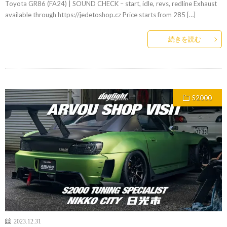
Toyota GR86 (FA24) | SOUND CHECK – start, idle, revs, redline Exhaust
available through https://jedetoshop.cz Price starts from 285 […]
続きを読む
S2000
2023.12.31