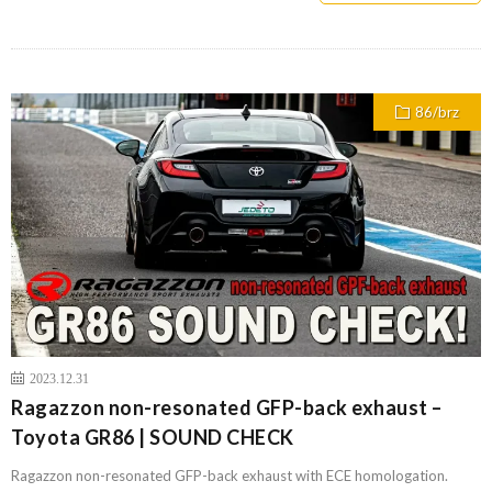
86/brz
2023.12.31
Ragazzon non-resonated GFP-back exhaust –
Toyota GR86 | SOUND CHECK
Ragazzon non-resonated GFP-back exhaust with ECE homologation.