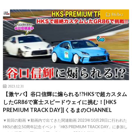
86/brz
2023.12.31
【激ヤバ】谷口信輝に煽られる!?HKSで超カスタム
したGR86で富士スピードウェイに挑む！[HKS
PREMIUM TRACK DAY]|くるまのCHANNEL
▼前回の動画 ▼動画内で出てきた関連動画 2023年10月28日に行われた
HKSの創立50周年記念イベント「HKS PREMIUM TRACK DAY」に参加し