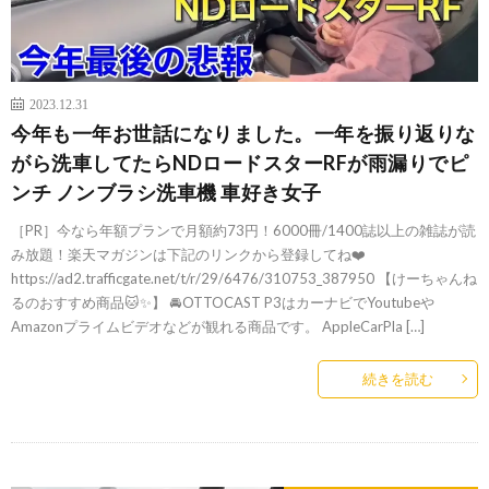
2023.12.31
今年も一年お世話になりました。一年を振り返りな
がら洗車してたらNDロードスターRFが雨漏りでピ
ンチ ノンブラシ洗車機 車好き女子
［PR］今なら年額プランで月額約73円！6000冊/1400誌以上の雑誌が読
み放題！楽天マガジンは下記のリンクから登録してね❤️
https://ad2.trafficgate.net/t/r/29/6476/310753_387950 【けーちゃんね
るのおすすめ商品🐱✨】 🚘OTTOCAST P3はカーナビでYoutubeや
Amazonプライムビデオなどが観れる商品です。 AppleCarPla […]
続きを読む