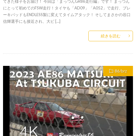
てきた様子をお届け！ 今回は「まっつんGR86走行編」です！ まっつん
にとって初めてのFSW走行！タイヤも「AD09」「A052」で走行、ブレ
ーキパッドもENDLESS製に変えてタイムアタック！ そしてまさかの谷口
信輝選手にも接近され、大ピ […]
続きを読む
86/brz