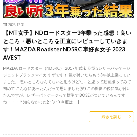
2023.12.31
【MT女子】NDロードスター3年乗った感想！良い
ところ・悪いところを正直にレビューしていきま
す！MAZDA Roadster ND5RC 車好き女子 2023
AVEST
MAZDA ロードスター（ND5RC） 2017年式 初期型 Sレザーパッケージ
ジェットブラックマイカ すずです！ 気が付いたらもう3年以上乗ってい
ました。 悪いところなんてないと思うけどな～と思って動画撮ってみて
初めて こんなにあったんだって思いました(笑) この撮影の後に気が付い
たんですが、レザーパッケージって標準で BOSEがついているんです
ね・・・？知らなかった(; ･`д･´) 今度は […]
続きを読む