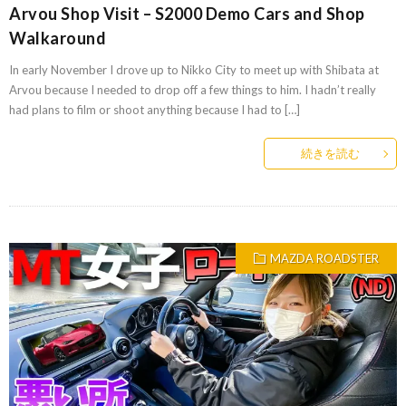
Arvou Shop Visit – S2000 Demo Cars and Shop
Walkaround
In early November I drove up to Nikko City to meet up with Shibata at
Arvou because I needed to drop off a few things to him. I hadn’t really
had plans to film or shoot anything because I had to […]
続きを読む
MAZDA ROADSTER