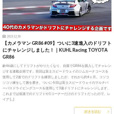
2023.12.30
【カメラマン GR86 #09】ついに3速進入のドリフト
にチャレンジしました！｜KUHL Racing TOYOTA
GR86
齢46歳にしてドリフトがやりたくなり、自腹でGR86を購入してチャレン
ジする連載企画です。前回は富士スピードウェイのジムカーナコースを
使用して2速でのドリフトを練習しましたが、それから約4ヶ月。コソコ
ソコソ練をして腕を磨き、ついに今回は富士スピードウェイのマルチパ
ーパスドライビングコースを使用して3速ドリフトにチャレンジします。
これまでは低速でのドリフトや1コーナーだけのドリフトだったので、レ
イア […]
続きを読む