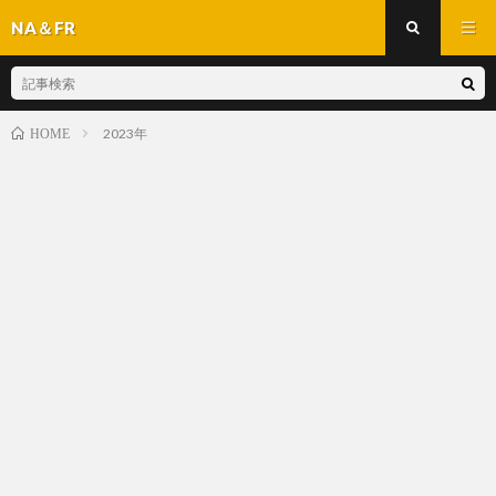
NA＆FR
2023年
HOME