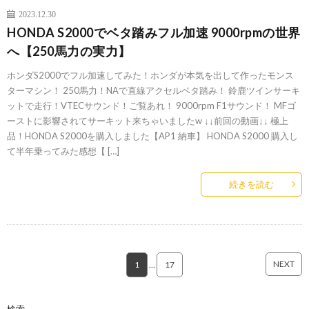
2023.12.30
HONDA S2000でベタ踏みフル加速 9000rpmの世界
へ【250馬力の実力】
ホンダS2000でフル加速してみた！ホンダが本気を出して作ったモンス
ターマシン！ 250馬力！NAで直線アクセルベタ踏み！ 鈴鹿ツインサーキ
ットで走行！VTECサウンド！ご覧あれ！ 9000rpm F1サウンド！ MFゴ
ーストに影響されてサーキット来ちゃいましたw ↓↓前回の動画↓↓ 極上
品！HONDA S2000を購入しました【AP1 納車】 HONDA S2000 購入し
て半年乗ってみた感想【 […]
続きを読む
NEXT
1
…
17
検索