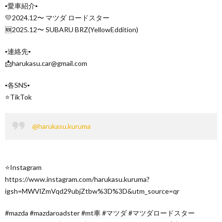
▪︎愛車紹介▪︎
💛2024.12〜 マツダ ロードスター
🆕2025.12〜 SUBARU BRZ(YellowEddition)
▪︎連絡先▪︎
📩harukasu.car@gmail.com
▪︎各SNS▪︎
⭐️TikTok
@harukasu.kuruma
⭐️Instagram
https://www.instagram.com/harukasu.kuruma?
igsh=MWVlZmVqd29ubjZtbw%3D%3D&utm_source=qr
#mazda #mazdaroadster #mt車 #マツダ #マツダロードスター