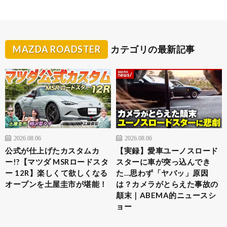
MAZDA ROADSTER
カテゴリの最新記事
2026.08.06
2026.08.06
公式が仕上げたカスタムカ
【実録】愛車ユーノスロード
ー!?【マツダ MSRロードスタ
スターに車が突っ込んでき
ー 12R】楽しくて欲しくなる
た…思わず「ヤバッ」原因
オープンを土屋圭市が堪能！
は？カメラがとらえた事故の
顛末｜ABEMA的ニュースシ
ョー