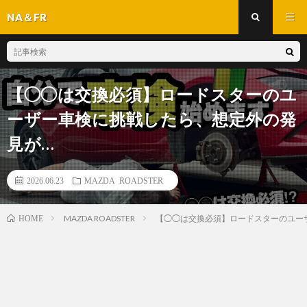
NA＆FR
【◯◯は交換必須】ロードスターのユ
ーザー車検に挑戦したら、想定外の発
見が…
2026.06.23
MAZDA ROADSTER
MAZDA ROADSTER
【◯◯は交換必須】ロードスターのユーザ
HOME