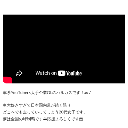
車系YouTuber×大手企業OLのハルカスです！🚗 /
車大好きすぎて日本国内道が続く限り
どこへでも走っていってしまう20代女子です。
夢は全国の峠制覇です⛰️応援よろしくです🐹