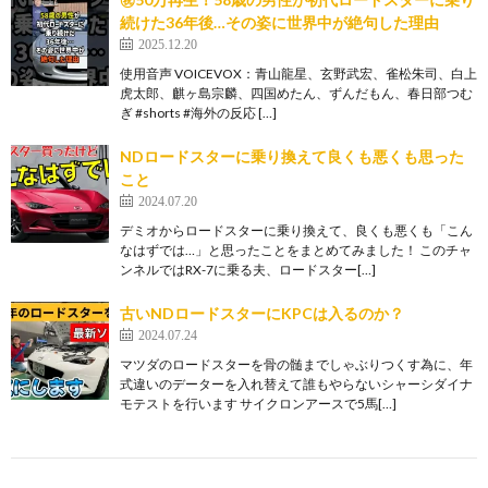
続けた36年後…その姿に世界中が絶句した理由
2025.12.20
使用音声 VOICEVOX：青山龍星、玄野武宏、雀松朱司、白上
虎太郎、麒ヶ島宗麟、四国めたん、ずんだもん、春日部つむ
ぎ #shorts #海外の反応 […]
NDロードスターに乗り換えて良くも悪くも思った
こと
2024.07.20
デミオからロードスターに乗り換えて、良くも悪くも「こん
なはずでは…」と思ったことをまとめてみました！ このチャ
ンネルではRX-7に乗る夫、ロードスター[…]
古いNDロードスターにKPCは入るのか？
2024.07.24
マツダのロードスターを骨の髄までしゃぶりつくす為に、年
式違いのデーターを入れ替えて誰もやらないシャーシダイナ
モテストを行います サイクロンアースで5馬[…]