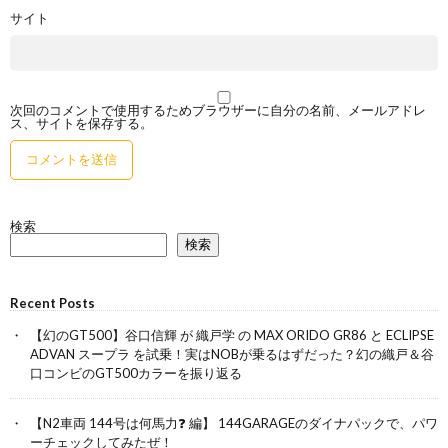
サイト
次回のコメントで使用するためブラウザーに自分の名前、メールアドレ
ス、サイトを保存する。
検索
検索
Recent Posts
【幻のGT500】谷口信輝 が 織戸学 の MAX ORIDO GR86 と ECLIPSE
ADVAN スープラ を試乗！実はNOBが乗るはずだった？幻の織戸＆谷
口コンビのGT500カラーを振り返る
【N2車両 144号は何馬力❓ 編】 144GARAGEのダイナパックで、パワ
ーチェックしてみたぜ！