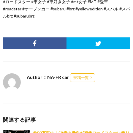
#ロードスター #車女子 #車好き女子 #mt女子 #MT #愛車
#roadster #オープンカー #subaru #brz #yellowedition #スバル #スバ
ルbrz #subarubrz
Author：NA-FR car
投稿一覧
関連する記事
㊗️50万再生！58歳の男性が初代ロードスターに乗り