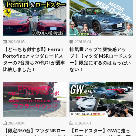
2026.08.05
2026.08.04
【どっちも似すぎ⁉︎】Ferrari
排気量アップで爽快感アッ
Portofinoとマツダロードス
プ！【マツダ MSRロードスタ
ターの2台持ち20代OLが愛車
ー】限定にするのはもったい
比較しました！
ない！
2026.08.04
2026.08.03
​【限定350台】マツダNBロー
【ロードスター】GWに走っ