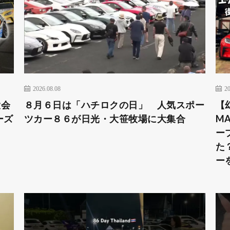
2026.08.08
20
大会
８月６日は「ハチロクの日」 人気スポー
【
ーズ
ツカー８６が日光・大笹牧場に大集合
MA
ー
た
ー