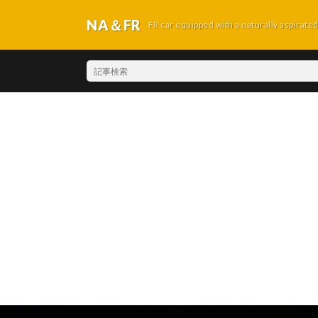
NA＆FR
FR car equipped with a naturally aspirate