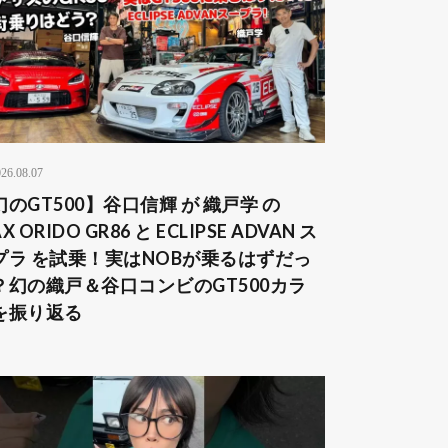
26.08.07
幻のGT500】谷口信輝 が 織戸学 の
X ORIDO GR86 と ECLIPSE ADVAN ス
プラ を試乗！実はNOBが乗るはずだっ
？幻の織戸＆谷口コンビのGT500カラ
を振り返る