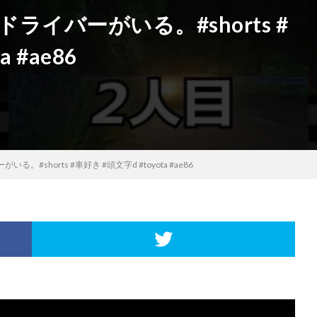
ライバーがいる。#shorts #
 #ae86
。#shorts #車好き #頭文字d #toyota #ae86