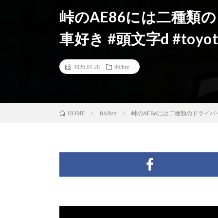
峠のAE86には二種類のド
車好き #頭文字d #toyota
2026.01.28
86/brz
86/brz
峠のAE86には二種類のドライバーがいる
HOME