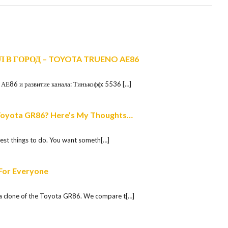
В ГОРОД – TOYOTA TRUENO AE86
АЕ86 и развитие канала: Тинькофф: 5536 […]
 Toyota GR86? Here’s My Thoughts…
ardest things to do. You want someth[…]
For Everyone
a clone of the Toyota GR86. We compare t[…]