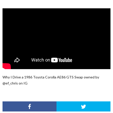
Why I Drive a 1986 Toyota Corolla AE86 GTS Swap owned by
@ef_chris on IG