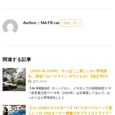
Author：NA-FR car
投稿一覧
関連する記事
［AE86 4K ASMR］ やっぱここ楽しいわ♪ 聖地巡
礼、筑波フルーツライン ダウンヒル! 【頭文字D】
2025.10.24
【4K 車載動画】 ※ヘッドホン、イヤホンでの視聴推奨!!! ※
一部音量注意!!!!! 今年（2025年）は豆腐屋してるんで… せ
っかくなら聖地巡礼し[…]
【スバルBRZ STIスポーツ】MTスポーツカーって楽
しい！N-ONEオーナー興奮のサプライズドライブ！