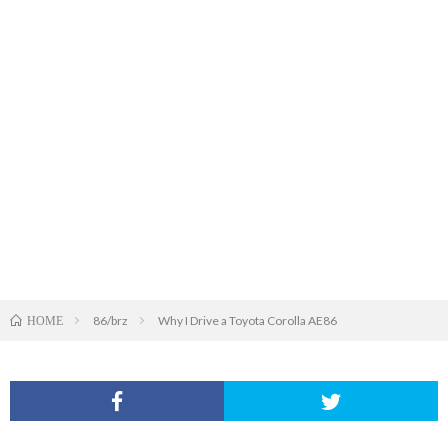
86/brz
Why I Drive a Toyota Corolla AE86
HOME