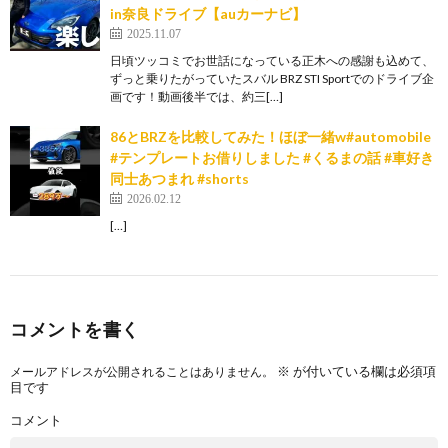
in奈良ドライブ【auカーナビ】
2025.11.07
日頃ツッコミでお世話になっている正木への感謝も込めて、
ずっと乗りたがっていたスバル BRZ STI Sportでのドライブ企
画です！動画後半では、約三[…]
86とBRZを比較してみた！ほぼ一緒w#automobile
#テンプレートお借りしました #くるまの話 #車好き
同士あつまれ #shorts
2026.02.12
[…]
コメントを書く
※
が付いている欄は必須項
メールアドレスが公開されることはありません。
目です
コメント