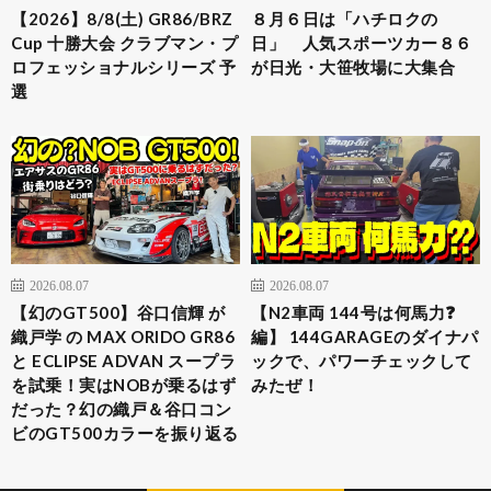
【2026】8/8(土) GR86/BRZ
８月６日は「ハチロクの
Cup 十勝大会 クラブマン・プ
日」 人気スポーツカー８６
ロフェッショナルシリーズ 予
が日光・大笹牧場に大集合
選
2026.08.07
2026.08.07
【幻のGT500】谷口信輝 が
【N2車両 144号は何馬力❓
織戸学 の MAX ORIDO GR86
編】 144GARAGEのダイナパ
と ECLIPSE ADVAN スープラ
ックで、パワーチェックして
を試乗！実はNOBが乗るはず
みたぜ！
だった？幻の織戸＆谷口コン
ビのGT500カラーを振り返る