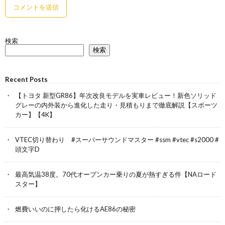
検索
検索
Recent Posts
【トヨタ 新型GR86】年次改良モデルを実車レビュー！新色ソリッド
グレーの内外装から進化した走り・見積もりまで徹底解説【スポーツ
カー】【4K】
VTEC切り替わり #スーパーサウンドマスター #ssm #vtec #s2000 #
頭文字D
最高気温38度。70代オープンカー乗りの夏が熱すぎる件【NAロード
スター】
燃費いいのに押したら化けるAE86の秘密