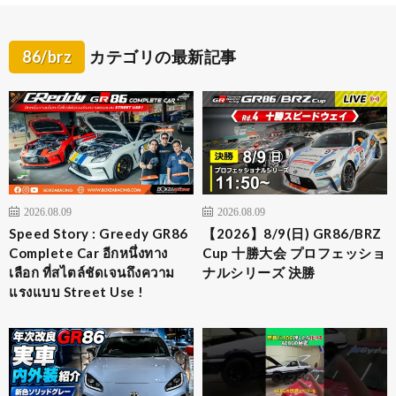
86/brz
カテゴリの最新記事
2026.08.09
2026.08.09
Speed Story : Greedy GR86
【2026】8/9(日) GR86/BRZ
Complete Car อีกหนึ่งทาง
Cup 十勝大会 プロフェッショ
เลือก ที่สไตล์ชัดเจนถึงความ
ナルシリーズ 決勝
แรงแบบ Street Use !