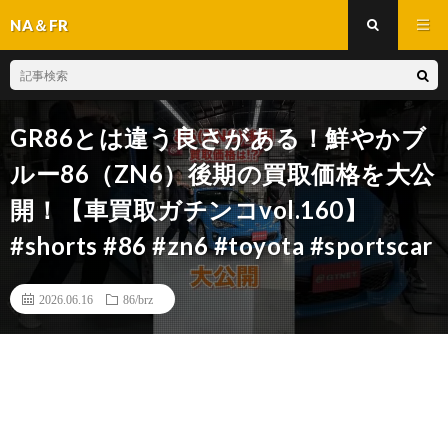
NA＆FR
GR86とは違う良さがある！鮮やかブ
ルー86（ZN6）後期の買取価格を大公
開！【車買取ガチンコvol.160】
#shorts #86 #zn6 #toyota #sportscar
2026.06.16
86/brz