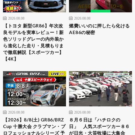
2026.08.08
2026.08.08
【トヨタ 新型GR86】年次改
燃費いいのに押したら化ける
良モデルを実車レビュー！新
AE86の秘密
色ソリッドグレーの内外装か
ら進化した走り・見積もりま
で徹底解説【スポーツカー】
【4K】
2026.08.08
2026.08.08
【2026】8/8(土) GR86/BRZ
８月６日は「ハチロクの
Cup 十勝大会 クラブマン・プ
日」 人気スポーツカー８６
ロフェッショナルシリーズ 予
が日光・大笹牧場に大集合