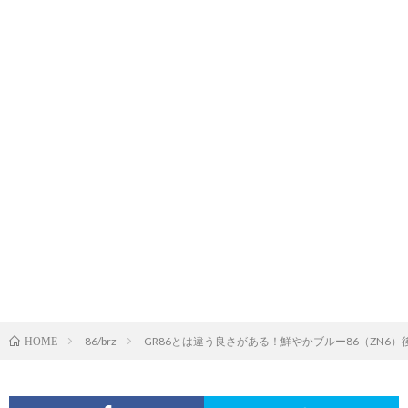
86/brz
GR86とは違う良さがある！鮮やかブルー86（ZN6）後期の買取価
HOME