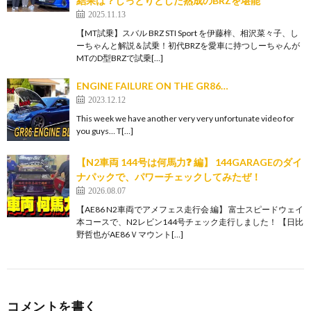
結果は？しっとりとした熟成のBRZを堪能
2025.11.13
【MT試乗】スバル BRZ STI Sport を伊藤梓、相沢菜々子、し
ーちゃんと解説＆試乗！初代BRZを愛車に持つしーちゃんが
MTのD型BRZで試乗[…]
ENGINE FAILURE ON THE GR86…
2023.12.12
This week we have another very very unfortunate video for
you guys… T[…]
【N2車両 144号は何馬力❓ 編】 144GARAGEのダイ
ナパックで、パワーチェックしてみたぜ！
2026.08.07
【AE86 N2車両でアメフェス走行会 編】 富士スピードウェイ
本コースで、N2レビン144号チェック走行しました！ 【日比
野哲也がAE86Ｖマウント[…]
コメントを書く