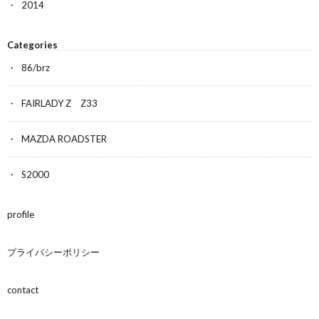
2014
Categories
86/brz
FAIRLADY Z Z33
MAZDA ROADSTER
S2000
profile
プライバシーポリシー
contact