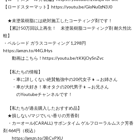
【ロードスターマット】https://youtu.be/GioNu0zN3J0
★未塗装樹脂には絶対施工したコーティング剤です！
【累計50万回以上再生！ 未塗装樹脂コーティング剤 耐久性比
較】
・ペルシード ガラスコーティング 1,298円
https://amzn.to/44GJHys
動画はこちら！https://youtu.be/tKKjOySnZvc
【私たちの情報】
・車に詳しくない絶賛勉強中の20代女子👧→お姉さん
・車が大好き！車オタクの20代男子👦→お兄さん
のYoutubeチャンネルです！
【私たちが過去購入したおすすめ品】
★損しない/マジでいい香りの芳香剤
・カーオール(CARALL) サボンタイム ゲルフローラルムスク芳香
剤 464円（税込）
https://amzn.to/3BCvPXU