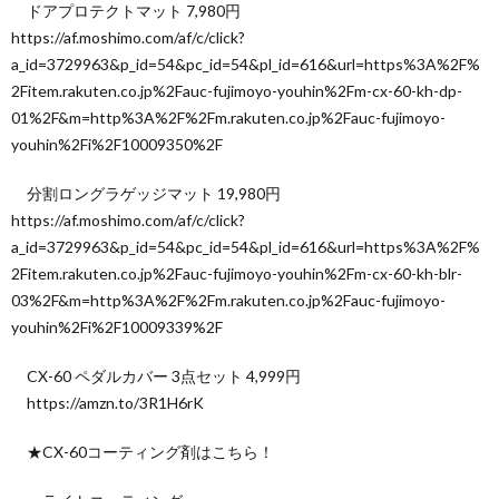
ドアプロテクトマット 7,980円
https://af.moshimo.com/af/c/click?
a_id=3729963&p_id=54&pc_id=54&pl_id=616&url=https%3A%2F%
2Fitem.rakuten.co.jp%2Fauc-fujimoyo-youhin%2Fm-cx-60-kh-dp-
01%2F&m=http%3A%2F%2Fm.rakuten.co.jp%2Fauc-fujimoyo-
youhin%2Fi%2F10009350%2F
分割ロングラゲッジマット 19,980円
https://af.moshimo.com/af/c/click?
a_id=3729963&p_id=54&pc_id=54&pl_id=616&url=https%3A%2F%
2Fitem.rakuten.co.jp%2Fauc-fujimoyo-youhin%2Fm-cx-60-kh-blr-
03%2F&m=http%3A%2F%2Fm.rakuten.co.jp%2Fauc-fujimoyo-
youhin%2Fi%2F10009339%2F
CX-60 ペダルカバー 3点セット 4,999円
https://amzn.to/3R1H6rK
★CX-60コーティング剤はこちら！