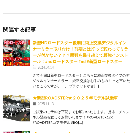
関連する記事
新型NDロードスター後期に純正交換デジタルイン
ナーミラー取り付け！前期とは打って変わってミラ
ーが付かない？？？困難を乗り越えて最強インスト
ール！#ndロードスター #nd #新型ロードスター
2024.04.14
さて今回は新型ロードスター！ こちらに純正交換タイプのデ
ジタルインナーミラー！ 純正交換はお手のもの！ っと言いた
いところですが、、、 ブラケットが合[…]
★新型ROADSTER★２０２５年モデル試乗車
2025.11.13
ご試乗のご予約は下記までお願いいたします。 是非！チャン
ネル登録も宜しくお願いします！ #ROADSTER12R
#ROADSTERコアモデル #RO[…]