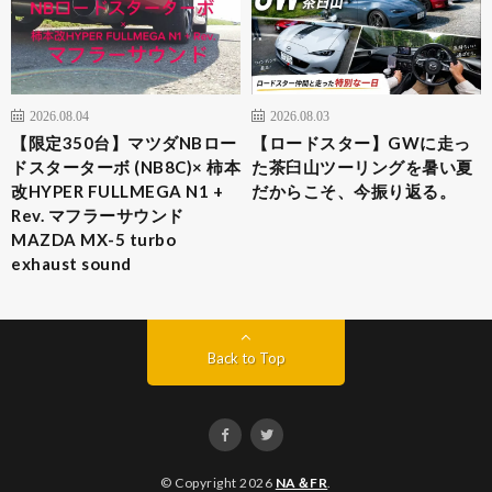
2026.08.04
2026.08.03
​【限定350台】マツダNBロー
【ロードスター】GWに走っ
ドスターターボ (NB8C)× 柿本
た茶臼山ツーリングを暑い夏
改HYPER FULLMEGA N1 +
だからこそ、今振り返る。
Rev. マフラーサウンド
MAZDA MX-5 turbo
exhaust sound
Back to Top
© Copyright 2026
NA＆FR
.