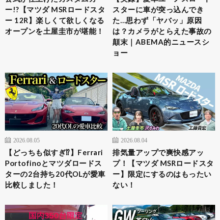
ー!?【マツダ MSRロードスタ
スターに車が突っ込んでき
ー 12R】楽しくて欲しくなる
た…思わず「ヤバッ」原因
オープンを土屋圭市が堪能！
は？カメラがとらえた事故の
顛末｜ABEMA的ニュースシ
ョー
2026.08.05
2026.08.04
【どっちも似すぎ⁉︎】Ferrari
排気量アップで爽快感アッ
Portofinoとマツダロードス
プ！【マツダ MSRロードスタ
ターの2台持ち20代OLが愛車
ー】限定にするのはもったい
比較しました！
ない！