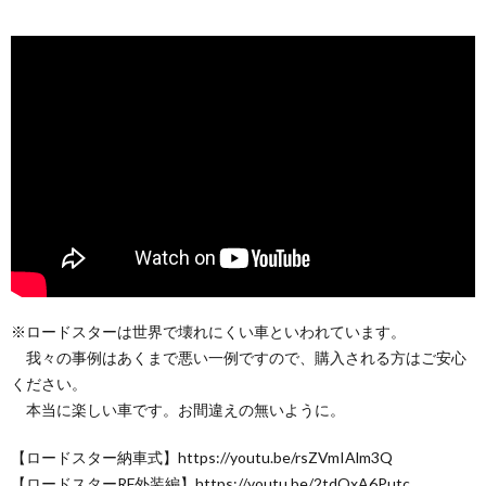
※ロードスターは世界で壊れにくい車といわれています。
我々の事例はあくまで悪い一例ですので、購入される方はご安心
ください。
本当に楽しい車です。お間違えの無いように。
【ロードスター納車式】https://youtu.be/rsZVmIAlm3Q
【ロードスターRF外装編】https://youtu.be/2tdQxA6Putc