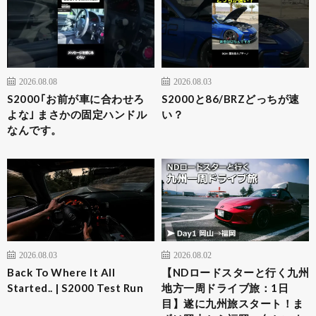
2026.08.08
2026.08.03
S2000｢お前が車に合わせろ
S2000と86/BRZどっちが速
よな｣ まさかの固定ハンドル
い？
なんです。
2026.08.03
2026.08.02
Back To Where It All
【NDロードスターと行く九州
Started.. | S2000 Test Run
地方一周ドライブ旅：1日
目】遂に九州旅スタート！ま