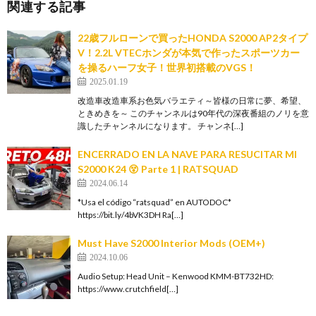
関連する記事
22歳フルローンで買ったHONDA S2000 AP2タイプ
V！2.2L VTECホンダが本気で作ったスポーツカー
を操るハーフ女子！世界初搭載のVGS！
2025.01.19
改造車改造車系お色気バラエティ～皆様の日常に夢、希望、
ときめきを～ このチャンネルは90年代の深夜番組のノリを意
識したチャンネルになります。 チャンネ[…]
ENCERRADO EN LA NAVE PARA RESUCITAR MI
S2000 K24 😵 Parte 1 | RATSQUAD
2024.06.14
*Usa el código “ratsquad” en AUTODOC*
https://bit.ly/4bVK3DH Ra[…]
Must Have S2000 Interior Mods (OEM+)
2024.10.06
Audio Setup: Head Unit – Kenwood KMM-BT732HD:
https://www.crutchfield[…]