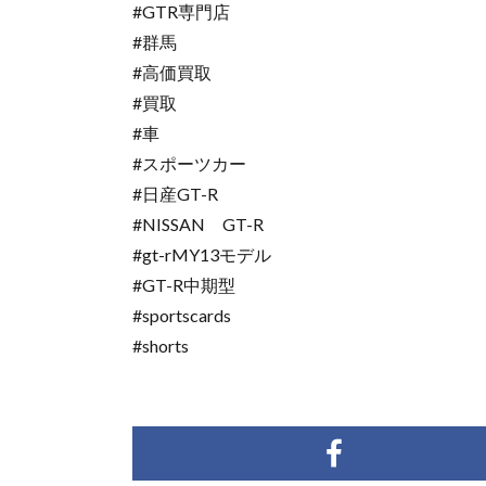
#GTR専門店
#群馬
#高価買取
#買取
#車
#スポーツカー
#日産GT-R
#NISSAN GT-R
#gt-rMY13モデル
#GT-R中期型
#sportscards
#shorts