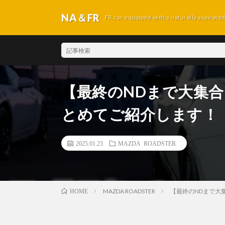
NA＆FR
FR car equipped with a naturally aspirate
【最終のNDまで大集
とめてご紹介します！
2025.01.23
MAZDA ROADSTER
MAZDA ROADSTER
【最終のNDまで大
HOME