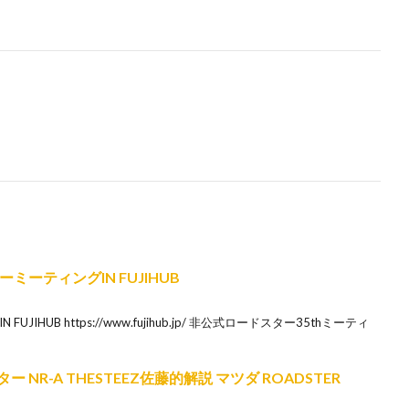
ーティングIN FUJIHUB
UJIHUB https://www.fujihub.jp/ 非公式ロードスター35thミーティ
 NR-A THESTEEZ佐藤的解説 マツダ ROADSTER