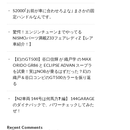
S2000｢お前が車に合わせろよな｣ まさかの固
定ハンドルなんです。
驚愕！エンジンチューンまでやってる
NISMOパーツ満載Z33フェアレディZ【レア
車紹介！】
【幻のGT500】谷口信輝 が 織戸学 の MAX
ORIDO GR86 と ECLIPSE ADVAN スープラ
を試乗！実はNOBが乗るはずだった？幻の
織戸＆谷口コンビのGT500カラーを振り返
る
【N2車両 144号は何馬力❓ 編】 144GARAGE
のダイナパックで、パワーチェックしてみた
ぜ！
Recent Comments