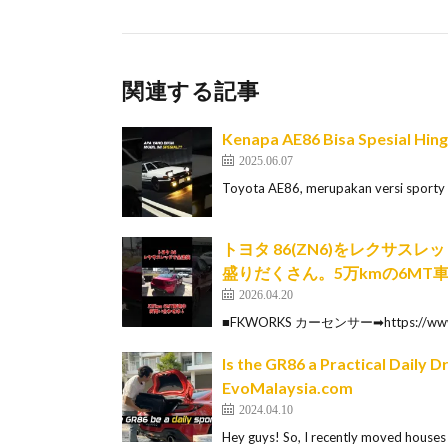
関連する記事
Kenapa AE86 Bisa Spesial Hing
2025.06.07
Toyota AE86, merupakan versi sporty d
トヨタ 86(ZN6)をレクサ
盛りだくさん。5万kmの6MT車 #t
2026.04.20
■FKWORKS カーセンサー➡https://www.ca
Is the GR86 a Practical Daily 
EvoMalaysia.com
2024.04.10
Hey guys! So, I recently moved houses a