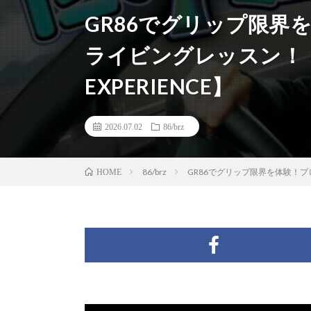
GR86でグリップ限界
ライビングレッスン！【GR
EXPERIENCE】
2026.07.02
86/brz
86/brz
GR86でグリップ限界を体験！プロレ
HOME