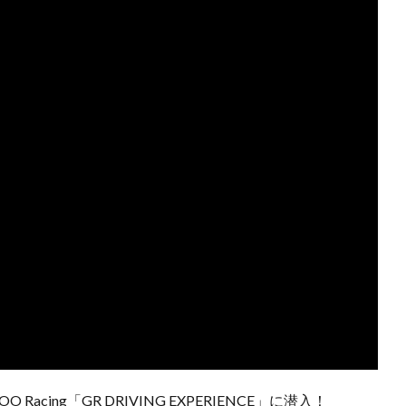
acing「GR DRIVING EXPERIENCE」に潜入！