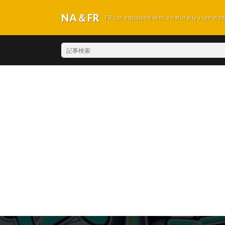
NA＆FR
FR car equipped with a naturally aspirate