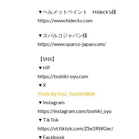
​▼ヘルメットペイント Hideck’s様
https://www.hidecks.com
​▼スパルコジャパン様
https://www.sparco-japan.com/
【SNS】
▼HP
https://toshiki-oyu.com
​▼X
Posts by Oyu_Toshiki0804
​▼Instagram
https://instagram.com/toshiki_oyu
​▼TikTok
https://vt.tiktok.com/ZSe1RWGer/
​▼Facebook