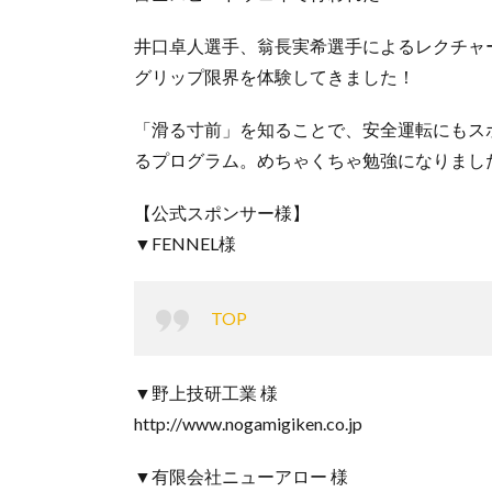
井口卓人選手、翁長実希選手によるレクチャー
グリップ限界を体験してきました！
「滑る寸前」を知ることで、安全運転にもス
るプログラム。めちゃくちゃ勉強になりまし
【公式スポンサー様】
▼FENNEL様
TOP
▼野上技研工業 様
http://www.nogamigiken.co.jp
▼有限会社ニューアロー 様