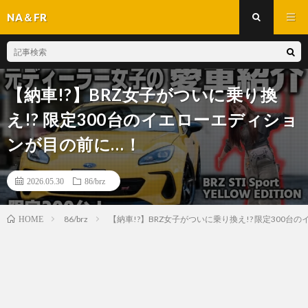
NA＆FR
【納車!?】BRZ女子がついに乗り換
え!? 限定300台のイエローエディショ
ンが目の前に…！
2026.05.30
86/brz
86/brz
【納車!?】BRZ女子がついに乗り換え!? 限定300
HOME