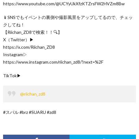
https://www.youtube.com/@UCYyUkXfzKTZrsFW2HVZm8Bw
📱SNSでもイベントの裏側や撮影風景をアップしてるので、チェッ
クしてね！
【Riichan_ZD8で検索！！🔍】
X（Twitter）▶
https://x.com/Riichan_ZD8
Instagram▷
https://www.instagram.com/riichan_zd8/?next=%2F
TikTok▶
@riichan_zd8
#スバル #brz #SUARU #zd8