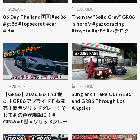
2026.08.07
2026.08.07
86 Day Thailand🇹🇭 #ae86
The new “Solid Gray” GR86
#gt86 #topsecret #car
is here✨ #gazooracing
#jdm
#toyota #gr86 #ハチロク
2026.08.07
2026.08.07
【GR86】2026.8.6 Thu 遂
Sung and I Take Our AE86
に！GR86 アプライドＦ型発
and GR86 Through Los
売！新色ソリッドグレー！そ
Angeles
してあの色が廃版に！＃
GR86＃F型＃ソリッドグレー