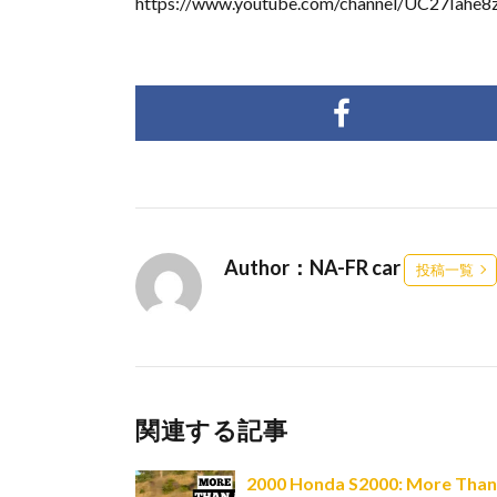
https://www.youtube.com/channel/UC27I
Author：NA-FR car
投稿一覧
関連する記事
2000 Honda S2000: More Than