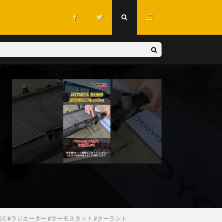
#VTEC #ラジエーター #サーモスタット #クーラント