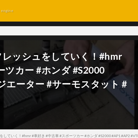
d engine
フレッシュをしていく！#hmr
ツカー #ホンダ #S2000
 #ラジエーター #サーモスタット #
ていく！#hmr #車好き #中古車 #スポーツカー #ホンダ #S2000 #AP1 #AP2 