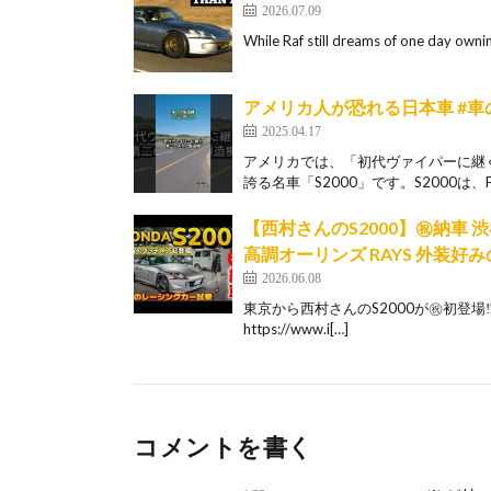
2026.07.09
While Raf still dreams of one day ownin
アメリカ人が恐れる日本車 #車の知
2025.04.17
アメリカでは、「初代ヴァイパーに継
誇る名車「S2000」です。S2000は、F
【西村さんのS2000】㊗️納車
高調オーリンズ RAYS 外装好みの
2026.06.08
東京から西村さんのS2000が㊗️初登場‼️
https://www.i[…]
コメントを書く