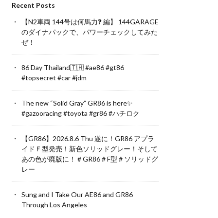
Recent Posts
【N2車両 144号は何馬力❓ 編】 144GARAGE
のダイナパックで、パワーチェックしてみた
ぜ！
86 Day Thailand🇹🇭 #ae86 #gt86
#topsecret #car #jdm
The new “Solid Gray” GR86 is here✨
#gazooracing #toyota #gr86 #ハチロク
【GR86】2026.8.6 Thu 遂に！GR86 アプラ
イドＦ型発売！新色ソリッドグレー！そして
あの色が廃版に！＃GR86＃F型＃ソリッドグ
レー
Sung and I Take Our AE86 and GR86
Through Los Angeles