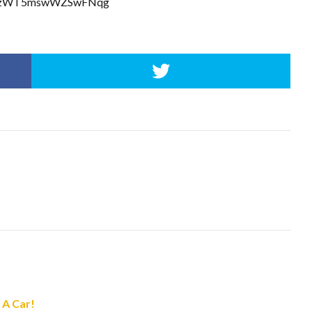
ahe8zWT5mswWZSwFNqg
 A Car!