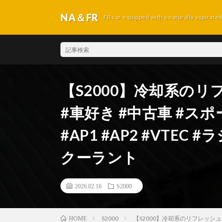
NA＆FR
FR car equipped with a naturally aspirate
【S2000】冷却系のリ
#車好き #中古車 #スポー
#AP1 #AP2 #VTEC
クーラント
2026.02.16
S2000
S2000
【S2000】冷却系のリフレッシュをし
HOME