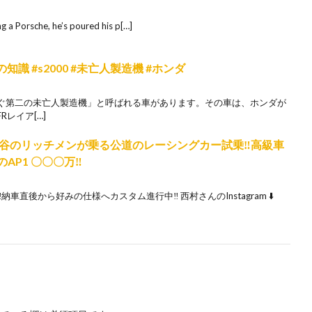
g a Porsche, he’s poured his p[…]
識 #s2000 #未亡人製造機 #ホンダ
ぐ第二の未亡人製造機」と呼ばれる車があります。その車は、ホンダが
Rレイア[…]
 渋谷のリッチメンが乗る公道のレーシングカー試乗‼️高級車
AP1 〇〇〇万‼️
納車直後から好みの仕様へカスタム進行中‼️ 西村さんのInstagram ⬇️