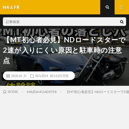
NA＆FR
【MT初心者必見】NDロードスターで
2速が入りにくい原因と駐車時の注意
点
2026.01.31
MAZDA ROADSTER
MAZDA ROADSTER
【MT初心者必見】NDロードスターで2
HOME