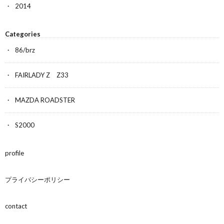
2014
Categories
86/brz
FAIRLADY Z Z33
MAZDA ROADSTER
S2000
profile
プライバシーポリシー
contact