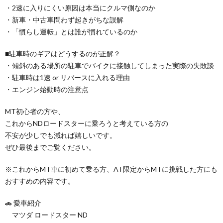
・2速に入りにくい原因は本当にクルマ側なのか
・新車・中古車問わず起きがちな誤解
・「慣らし運転」とは誰が慣れているのか
■駐車時のギアはどうするのが正解？
・傾斜のある場所の駐車でバイクに接触してしまった実際の失敗談
・駐車時は1速 or リバースに入れる理由
・エンジン始動時の注意点
MT初心者の方や、
これからNDロードスターに乗ろうと考えている方の
不安が少しでも減れば嬉しいです。
ぜひ最後までご覧ください。
※これからMT車に初めて乗る方、AT限定からMTに挑戦した方にも
おすすめの内容です。
🚗 愛車紹介
マツダ ロードスター ND