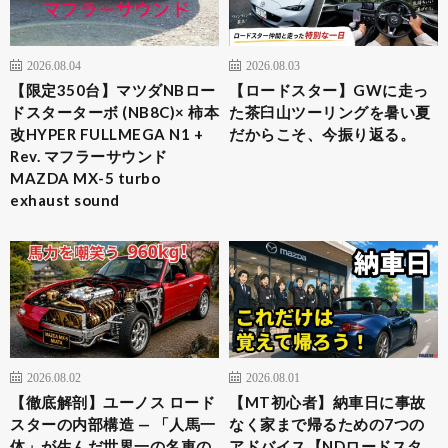
2026.08.04
2026.08.03
​【限定350台】マツダNBロー
【ロードスター】GWに走っ
ドスターターボ (NB8C)× 柿本
た茶臼山ツーリングを暑い夏
改HYPER FULLMEGA N1 +
だからこそ、今振り返る。
Rev. マフラーサウンド
MAZDA MX-5 turbo
exhaust sound
2026.08.02
2026.08.01
【徹底解剖】ユーノス ロード
【MT初心者】納車日に事故
スターの内部構造 — 「人馬一
なく家まで帰るための7つの
体」が生んだ世界一の名車の
アドバイス【NDロードスタ