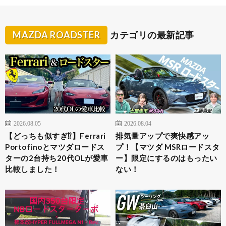
MAZDA ROADSTER
カテゴリの最新記事
2026.08.05
2026.08.04
【どっちも似すぎ⁉︎】Ferrari
排気量アップで爽快感アッ
Portofinoとマツダロードス
プ！【マツダ MSRロードスタ
ターの2台持ち20代OLが愛車
ー】限定にするのはもったい
比較しました！
ない！