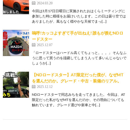
2024.03.20
今回は3月17日日曜日に実施されたおはくらミーティングに
参加した時に模様をお届けいたします。この日は曇り空では
ありましたが、風もなく穏やかな天候でまっ[…]
嗚呼!カッコよすぎて手が出ねえ! 誰もが羨むNDロ
ードスター
2025.12.07
「ロードスターはハードル高くてちょっと。。。」 そんなふ
うに思って買うのを躊躇してしまう人って 多いんじゃないで
しょうか[…]
【NDロードスター】AT限定だった僕が、なぜMT
を選んだのか。グレード・中古・装備のリアル。
2025.12.12
NDロードスターで同志みちを走ってきました。 今回は、AT
限定だった私がなぜMTを選んだのか、その理由についても
触れています。 グレード選びや新車と中[…]