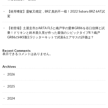
【統哥嗜駕】靈敏又穩定，BRZ 真的不一樣！2022 Subaru BRZ 6AT試
駕
【初登場】土屋圭市がARTA FL5と織戸学の愛車GR86を谷口信輝と試
乗！ドリキンと鈴木亜久里が作った最強のシビックタイプR？織戸
GR86のHKS製2.5リッターキットで武装&エアサスの評価は？
Recent Comments
表示できるコメントはありません。
Archives
2026
2025
2024