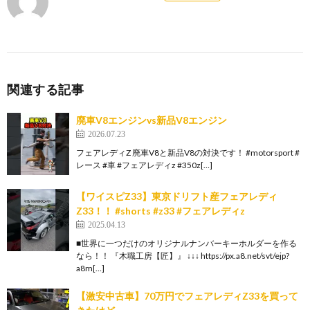
関連する記事
廃車V8エンジンvs新品V8エンジン
2026.07.23
フェアレディZ 廃車V8と新品V8の対決です！ #motorsport #
レース #車 #フェアレディz #350z[…]
【ワイスピZ33】東京ドリフト産フェアレディ
Z33！！ #shorts #z33 #フェアレディz
2025.04.13
■世界に一つだけのオリジナルナンバーキーホルダーを作る
なら！！ 『木職工房【匠】』 ↓↓↓ https://px.a8.net/svt/ejp?
a8m[…]
【激安中古車】70万円でフェアレディZ33を買って