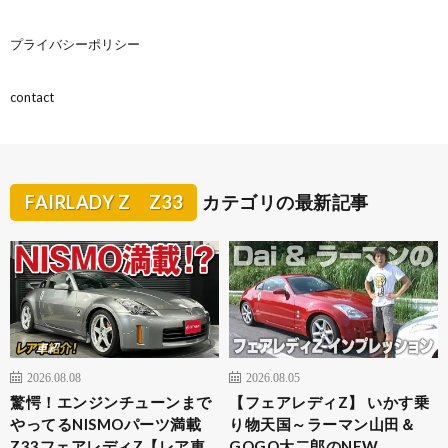
プライバシーポリシー
contact
FAIRLADY Z Z33
カテゴリの最新記事
2026.08.08
2026.08.05
驚愕！エンジンチューンまで
【フェアレディZ】 いかす乗
やってるNISMOパーツ満載
り物天国～ラーマン山田＆
Z33フェアレディZ【レア車
GOGO大二郎のNEW