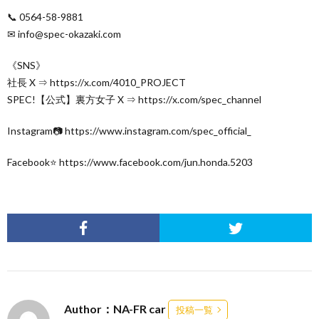
📞 0564-58-9881
✉ info@spec-okazaki.com
《SNS》
社長 X ⇒ https://x.com/4010_PROJECT
SPEC!【公式】裏方女子 X ⇒ https://x.com/spec_channel
Instagram📷 https://www.instagram.com/spec_official_
Facebook⭐ https://www.facebook.com/jun.honda.5203
Author：NA-FR car
投稿一覧