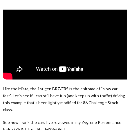
Like the Miata, the 1st gen BRZ/FRS is the epitome of “slow car
fast”. Let’s see if I can still have fun (and keep up with traffic) driving
this example that’s been lightly modified for 86 Challenge Stock
class.
See how I rank the cars I’ve reviewed in my Zygrene Performance
Index (ZPI): https://bit.ly/3Vo0Idd