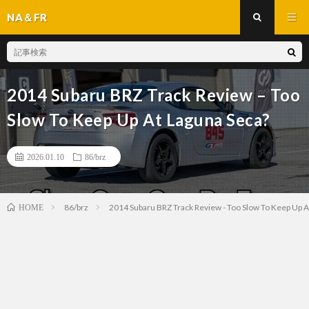
NA＆FR
2014 Subaru BRZ Track Review – Too
Slow To Keep Up At Laguna Seca?
2026.01.10
86/brz
86/brz
2014 Subaru BRZ Track Review - Too Slow To Keep Up A
HOME