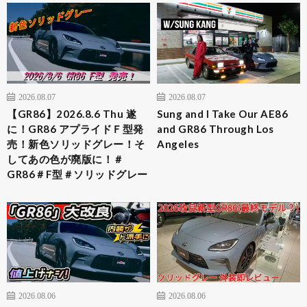
2026.08.07
2026.08.07
【GR86】2026.8.6 Thu 遂
Sung and I Take Our AE86
に！GR86 アプライドＦ型発
and GR86 Through Los
売！新色ソリッドグレー！そ
Angeles
してあの色が廃版に！＃
GR86＃F型＃ソリッドグレー
2026.08.06
2026.08.06