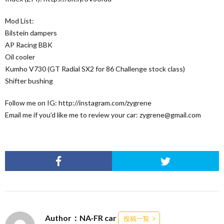
Mod List:
Bilstein dampers
AP Racing BBK
Oil cooler
Kumho V730 (GT Radial SX2 for 86 Challenge stock class)
Shifter bushing
Follow me on IG: http://instagram.com/zygrene
Email me if you’d like me to review your car: zygrene@gmail.com
Author：NA-FR car
投稿一覧