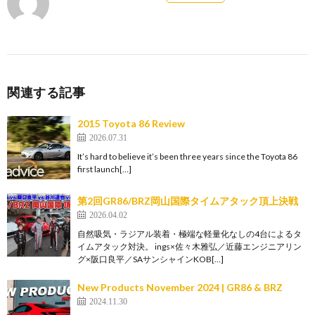
関連する記事
2015 Toyota 86 Review
2026.07.31
It’s hard to believe it’s been three years since the Toyota 86
first launch[…]
第2回GR86/BRZ岡山国際タイムアタック頂上決戦
2026.04.02
自然吸気・ラジアル装着・極端な軽量化なしの4台によるタ
イムアタック対決。 ings×佐々木雅弘／近藤エンジニアリン
グ×阪口良平／SAサンシャインKOB[…]
New Products November 2024 | GR86 & BRZ
2024.11.30