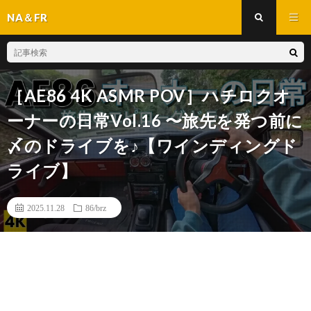
NA＆FR
［AE86 4K ASMR POV］ハチロクオ
ーナーの日常Vol.16 〜旅先を発つ前に
〆のドライブを♪【ワインディングド
ライブ】
2025.11.28
86/brz