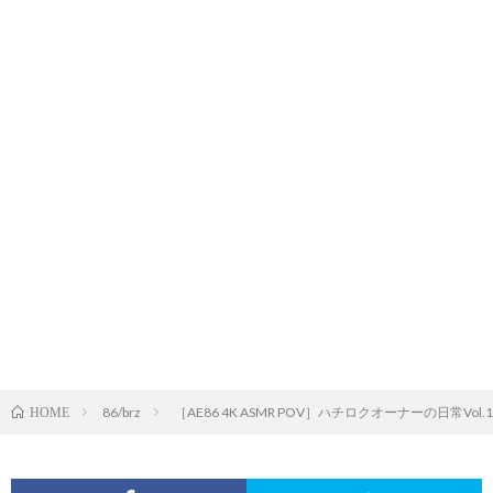
86/brz
［AE86 4K ASMR POV］ハチロクオーナーの日常
HOME