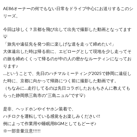
AE86オーナーの何でもない日常をドライブ中心にお送りするこのシ
リーズ。
今回は珍しく？京都を飛び出して出先で撮影した動画となってます
💡
「旅先や遠征先を発つ前に楽しげな道を走って締めたい!」
大体遠出した時は帰る前に、エピローグとして現地を少し走ってそ
の旅を締めくくって帰るのが中の人の密かなルーティンになってお
ります♪
…ということで、先日のハチマルミーティング2025で静岡に遠征し
た時に、京都に向かって帰路につく前に撮影した動画です。
（ちなみに…走行してるのは先日コラボしたおもちさんに教えても
らった静岡県三島市の“三島ニュル”です💡）
是非、ヘッドホンやイヤホン装着で、
ハチロクを運転している感覚をお楽しみください!!
例によって作業用や睡眠用BGMとしてもどーぞ♪
※一部音量注意!!!!!