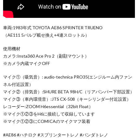
車両:1983年式 TOYOTA AE86 SPRINTER TRUENO
（AE111 5バルブ載せ換え+4連スロットル）
使用機材
カメラ:Insta360 Ace Pro 2（顳顬マウント）
※カメラ内蔵マイクOFF
マイク①（吸気音）: audio-technica PRO35(エンジルーム内ファン
ネル付近設置）
マイク②（排気音）:SHURE BETA 98H/C（リアバンパー下部設置）
マイク③（車内環境音）:JTS CX-508（キーシリンダー付近設置）
レコーダー:ZOOM H6essential（32bit Float）
※マイク①②③をH6に接続して収録しています
※マイク①②③にCOMICAのマイクマフ装着
#AE86 #ハチロク #スプリンタートレノ #パンダトレノ