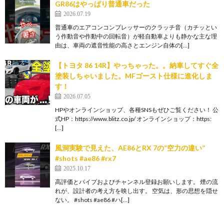
GR86はやっぱり普通車だった
2026.07.19
普通車のエアコンコンプレッサーのクラッチ音（カチッとい
う作動音や作動中の回転音）が軽自動車よりも静かな主な理
由は、車両の遮音性能の高さとエンジン自体の[…]
【トヨタ 86 14R】やっちゃった。。納車してすぐ全
塗装しちゃいました。MFゴースト仕様に進化しま
す！
2026.07.05
HPやオンラインショップ、各種SNSもぜひご覧ください！ 公
式HP：https://www.blitz.co.jp/ オンラインショップ：https:
[…]
風洞実験で見えた、AE86とRX 7の“空力の違い”
#shots #ae86 #rx7
2025.10.17
高評価とパイプおよびチャンネル登録お願いします。 煙の流
れが、設計者の考え方を映し出す。 空気は、形の思想を隠せ
ない。 #shots #ae86 #ハ[…]