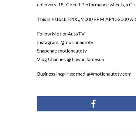
coilovers, 18” Circuit Performance wheels, a Circ
This is a stock F20C, 9,000 RPM AP1 S2000 with 
Follow MotionAutoTV:
Instagram: @motionautotv
Snapchat: motionautotv
Vlog Channel: @Trevor Jameson
Business Inquiries: media@motionautotv.com