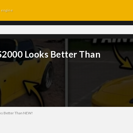
d engine
S2000 Looks Better Than
ks Better Than NEW!