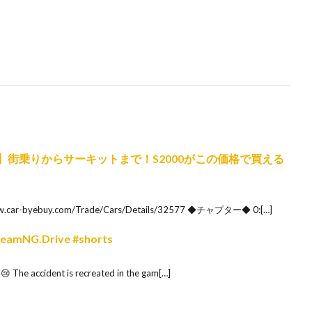
ド】街乗りからサーキットまで！S2000がこの価格で買える
-byebuy.com/Trade/Cars/Details/32577 ◆チャプター◆ 0:[…]
 BeamNG.Drive #shorts
😢 The accident is recreated in the gam[…]