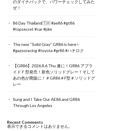
のダイナパックで、パワーチェックしてみた
ぜ！
86 Day Thailand🇹🇭 #ae86 #gt86
#topsecret #car #jdm
The new “Solid Gray” GR86 is here✨
#gazooracing #toyota #gr86 #ハチロク
【GR86】2026.8.6 Thu 遂に！GR86 アプラ
イドＦ型発売！新色ソリッドグレー！そして
あの色が廃版に！＃GR86＃F型＃ソリッドグ
レー
Sung and I Take Our AE86 and GR86
Through Los Angeles
Recent Comments
表示できるコメントはありません。