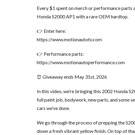
Every $1 spent on merch or performance parts au
Honda S2000 AP1 with a rare OEM hardtop.
👉 Enter here:
https://www.motionautotv.com
👉 Performance parts:
https://www.motionautoperformance.com
⏰ Giveaway ends May 31st, 2026
In this video, we’re bringing this 2002 Honda S2
full paint job, bodywork, new parts, and some ser
cars we’ve done.
We go through the process of prepping the S2000
down a fresh vibrant yellow finish. On top of th