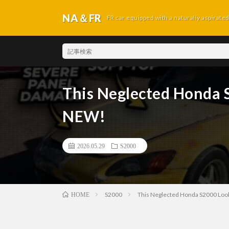
NA＆FR
FR car equipped with a naturally aspirate
This Neglected Honda 
NEW!
2026.05.29
S2000
S2000
This Neglected Honda S2000 Loo
HOME