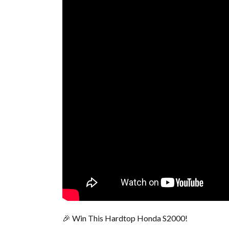
🎉 Win This Hardtop Honda S2000!