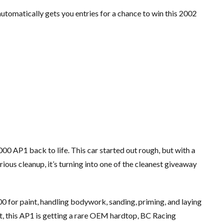
tomatically gets you entries for a chance to win this 2002
000 AP1 back to life. This car started out rough, but with a
ious cleanup, it’s turning into one of the cleanest giveaway
 for paint, handling bodywork, sanding, priming, and laying
at, this AP1 is getting a rare OEM hardtop, BC Racing