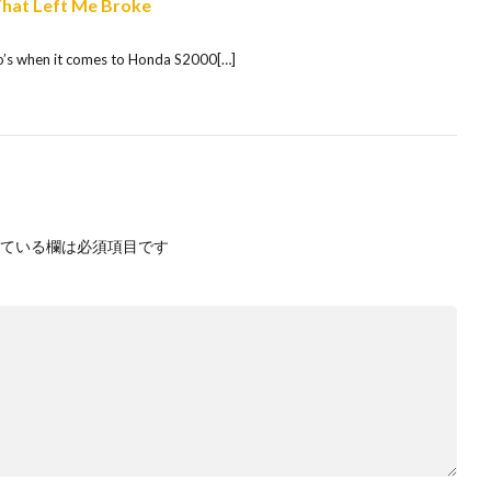
That Left Me Broke
ro’s when it comes to Honda S2000[…]
ている欄は必須項目です