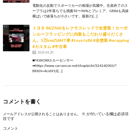
電動化の反動でスポーツカーの相場が高騰中。生産終了のス
ープラは2年落ちでも残価92〜96%とプレミア、GR86も高値
横ばいで値落ちが小さいです。最新の[…]
トヨタ 86(ZN6)をレクサスレッドで全塗装！カーボ
ンルーフラッピングに内装もこだわり盛りだくさ
ん。5万kmの6MT車 #toyota86 #全塗装 #wrapping
#カスタム #中古車
2026.04.20
■FKWORKS カーセンサー
➡https://www.carsensor.net/shop/aichi/324142001/?
BKKN=AU6913[…]
コメントを書く
※
が付いている欄は必須項
メールアドレスが公開されることはありません。
目です
コメント