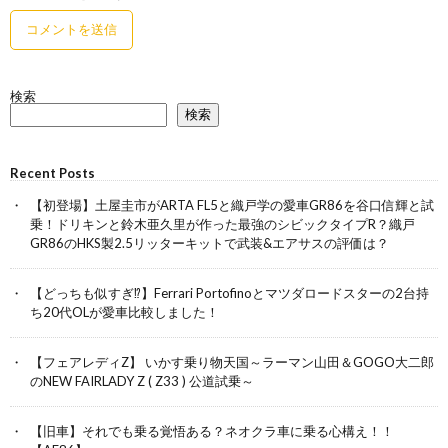
検索
検索
Recent Posts
【初登場】土屋圭市がARTA FL5と織戸学の愛車GR86を谷口信輝と試
乗！ドリキンと鈴木亜久里が作った最強のシビックタイプR？織戸
GR86のHKS製2.5リッターキットで武装&エアサスの評価は？
【どっちも似すぎ⁉︎】Ferrari Portofinoとマツダロードスターの2台持
ち20代OLが愛車比較しました！
【フェアレディZ】 いかす乗り物天国～ラーマン山田＆GOGO大二郎
のNEW FAIRLADY Z ( Z33 ) 公道試乗～
【旧車】それでも乗る覚悟ある？ネオクラ車に乗る心構え！！