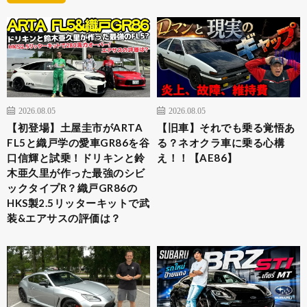
2026.08.05
2026.08.05
【初登場】土屋圭市がARTA
【旧車】それでも乗る覚悟あ
FL5と織戸学の愛車GR86を谷
る？ネオクラ車に乗る心構
口信輝と試乗！ドリキンと鈴
え！！【AE86】
木亜久里が作った最強のシビ
ックタイプR？織戸GR86の
HKS製2.5リッターキットで武
装&エアサスの評価は？