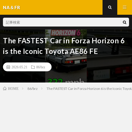
NA＆FR
The FASTEST Car in Forza Horizon 6
is the Iconic Toyota AE86 FE
2026.05.21
86/brz
86/brz
The FASTEST Car in Forza Horizon 6 is the Iconic Toyo
HOME