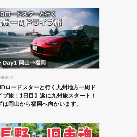
26.08.02
NDロードスターと行く九州地方一周ド
イブ旅：1日目】遂に九州旅スタート！
ずは岡山から福岡へ向かいます。