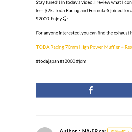
Stay tuned!! In today’s video, I review what I c
less $2k. Toda Racing and Formula-S joined force
S2000. Enjoy 🙂
For anyone interested, you can find the exhaust 
TODA Racing 70mm High Power Muffler + Reson
#todajapan #s2000 #jdm
Author：NA-FR car
投稿一覧