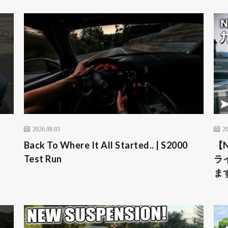
2026.08.03
20
Back To Where It All Started.. | S2000
【
Test Run
ラ
ま