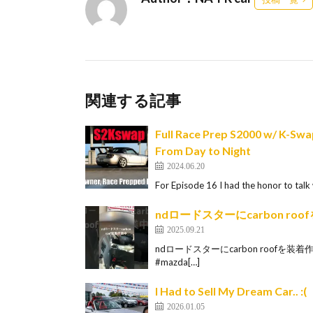
関連する記事
Full Race Prep S2000 w/ K-Swa
From Day to Night
2024.06.20
For Episode 16 I had the honor to talk 
ndロードスターにcarbon 
2025.09.21
ndロードスターにcarbon roofを装
#mazda[…]
I Had to Sell My Dream Car.. :(
2026.01.05