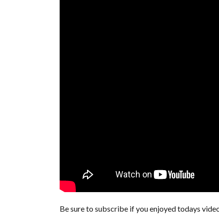
Be sure to subscribe if you enjoyed todays vide