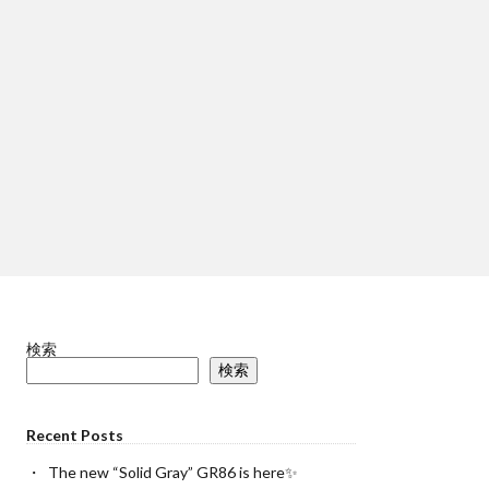
検索
検索
Recent Posts
The new “Solid Gray” GR86 is here✨