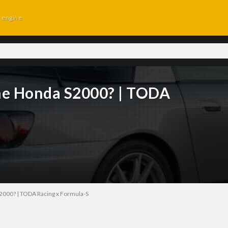
d engine
the Honda S2000? | TODA
S2000? | TODA Racing x Formula-S