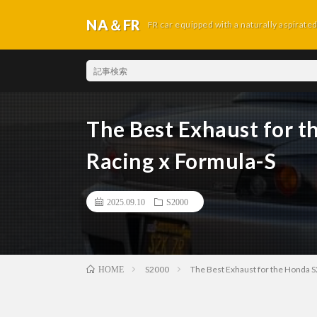
NA＆FR
FR car equipped with a naturally aspirate
The Best Exhaust for 
Racing x Formula-S
2025.09.10
S2000
S2000
The Best Exhaust for the Honda 
HOME