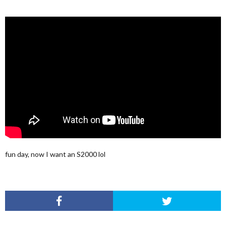
fun day, now I want an S2000 lol