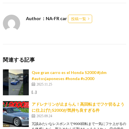
Author：NA-FR car
投稿一覧
関連する記事
Que gran carro es el Honda S2000 #jdm
#autosjaponeses #honda #s2000
2025.11.25
[…]
アドレナリンが止まらん！高回転までフケ切るよう
に仕上げたS2000が気持ち良すぎる件
2025.09.24
冗談みたいなレスポンスで9000回転まで一気にフケ上がるの
を体感したら…脳みそなんて蕩けちゃううよねぇ…🤤 中学生