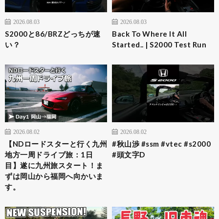
2026.08.03
2026.08.03
S2000と86/BRZどっちが速
Back To Where It All
い？
Started.. | S2000 Test Run
2026.08.02
2026.08.02
【NDロードスターと行く九州
#秋山渉 #ssm #vtec #s2000
地方一周ドライブ旅：1日
#頭文字D
目】遂に九州旅スタート！ま
ずは岡山から福岡へ向かいま
す。