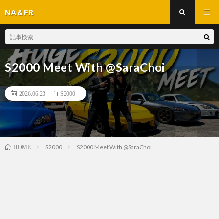
NA＆FR
S2000 Meet With @SaraChoi
2026.06.23
S2000
S2000
S2000 Meet With @SaraChoi
HOME