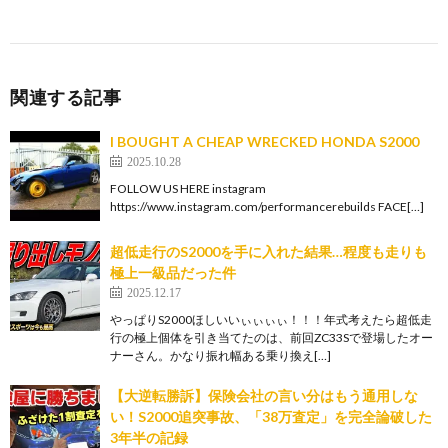
関連する記事
I BOUGHT A CHEAP WRECKED HONDA S2000
2025.10.28
FOLLOW US HERE instagram
https://www.instagram.com/performancerebuilds FACE[…]
超低走行のS2000を手に入れた結果…程度も走りも
極上一級品だった件
2025.12.17
やっぱりS2000ほしいいぃぃぃぃ！！！年式考えたら超低走
行の極上個体を引き当てたのは、前回ZC33Sで登場したオー
ナーさん。かなり振れ幅ある乗り換え[…]
【大逆転勝訴】保険会社の言い分はもう通用しな
い！S2000追突事故、「38万査定」を完全論破した
3年半の記録