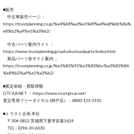
■販売
中古車販売ページ ：
https://trustplanning.co.jp/%e4%b8%ad%e5%8f%a4%e8%bb%8a%
e8%b2%a9%e5%a3%b2/
中古パーツ案内サイト ：
https://www.trustplanning.jp/yafuoku/usedparts/index.html
新品パーツ各サイト案内 ：
https://trustplanning.co.jp/%e3%83%91%e3%83%bc%e3%83%84
%e8%b2%a9%e5%a3%b2/
■査定依頼・買取情報
GTCAR.NET ： https://www.trustgtcar.net/
査定専用フリーダイヤル (神戸店）：0800-123-3101
■トラスト企画 本社
〒304-0822 茨城県下妻市皆葉1624
TEL : 0296-30-6330