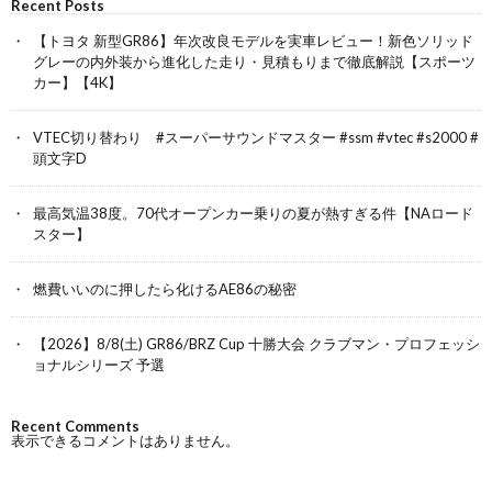
Recent Posts
【トヨタ 新型GR86】年次改良モデルを実車レビュー！新色ソリッド
グレーの内外装から進化した走り・見積もりまで徹底解説【スポーツ
カー】【4K】
VTEC切り替わり #スーパーサウンドマスター #ssm #vtec #s2000 #
頭文字D
最高気温38度。70代オープンカー乗りの夏が熱すぎる件【NAロード
スター】
燃費いいのに押したら化けるAE86の秘密
【2026】8/8(土) GR86/BRZ Cup 十勝大会 クラブマン・プロフェッシ
ョナルシリーズ 予選
Recent Comments
表示できるコメントはありません。