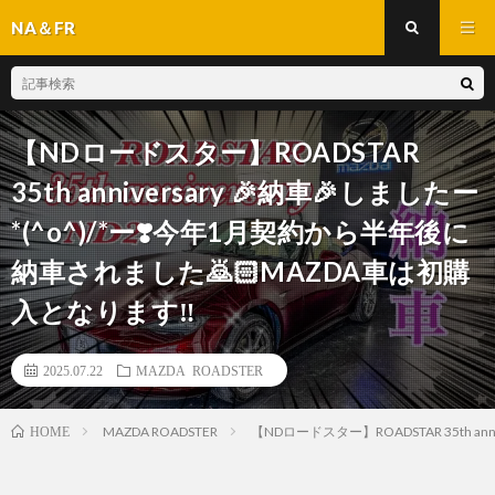
NA＆FR
【NDロードスター】ROADSTAR
35th anniversary 🎉納車🎉しましたー
*(^o^)/*ー❣️今年1月契約から半年後に
納車されました🙇🏻MAZDA車は初購
入となります‼️
2025.07.22
MAZDA ROADSTER
MAZDA ROADSTER
【NDロードスター】ROADSTAR 35th a
HOME