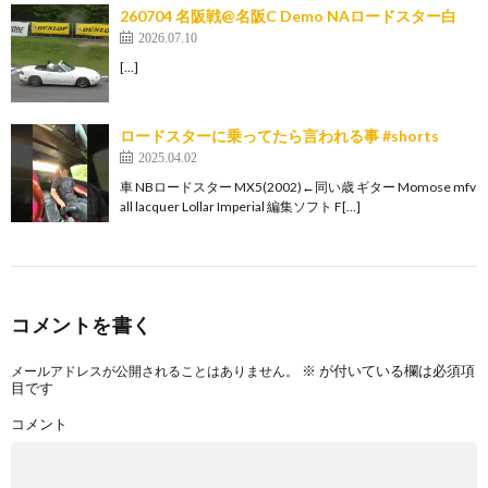
260704 名阪戦@名阪C Demo NAロードスター白
2026.07.10
[…]
ロードスターに乗ってたら言われる事 #shorts
2025.04.02
車 NBロードスター MX5(2002)←同い歳 ギター Momose mfv
all lacquer Lollar Imperial 編集ソフト F[…]
コメントを書く
※
が付いている欄は必須項
メールアドレスが公開されることはありません。
目です
コメント