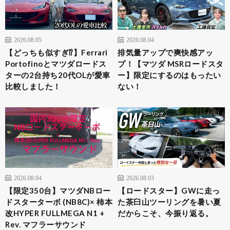
2026.08.05
2026.08.04
【どっちも似すぎ⁉︎】Ferrari
排気量アップで爽快感アッ
Portofinoとマツダロードス
プ！【マツダ MSRロードスタ
ターの2台持ち20代OLが愛車
ー】限定にするのはもったい
比較しました！
ない！
2026.08.04
2026.08.03
​【限定350台】マツダNBロー
【ロードスター】GWに走っ
ドスターターボ (NB8C)× 柿本
た茶臼山ツーリングを暑い夏
改HYPER FULLMEGA N1 +
だからこそ、今振り返る。
Rev. マフラーサウンド