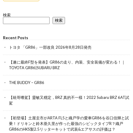
検索
検索
Recent Posts
トヨタ 「GR86」一部改良 2026年8月28日発売
【遂に最終F型を発表】GR86の走り、内装、安全装備が変わる！｜
TOYOTA GR86|SUBARU BRZ
THE BUDDY – GR86
【統哥嗜駕】靈敏又穩定，BRZ 真的不一樣！2022 Subaru BRZ 6AT試
駕
【初登場】土屋圭市がARTA FL5と織戸学の愛車GR86を谷口信輝と試
乗！ドリキンと鈴木亜久里が作った最強のシビックタイプR？織戸
GR86のHKS製2.5リッターキットで武装&エアサスの評価は？