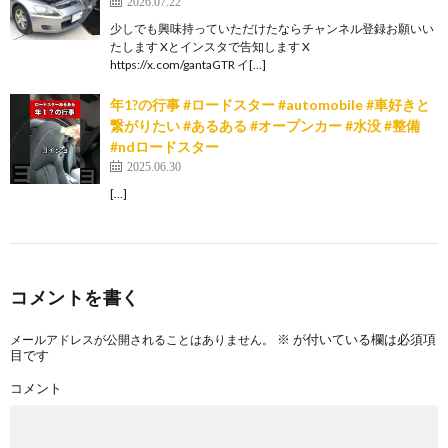
2026.07.22
少しでも興味持っていただけたならチャンネル登録お願いい
たします Xとインスタで告知します X
https://x.com/gantaGTR イ[…]
年1?の行事 #ロードスター #automobile #車好きと
繋がりたい #あるある #オープンカー #水没 #整備
#ndロードスター
2025.06.30
[…]
コメントを書く
※
が付いている欄は必須項
メールアドレスが公開されることはありません。
目です
コメント