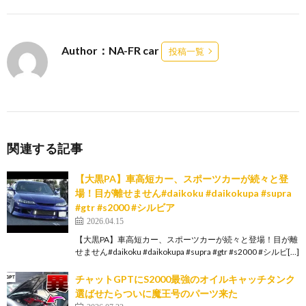
Author：NA-FR car
投稿一覧
関連する記事
【大黒PA】車高短カー、スポーツカーが続々と登
場！目が離せません#daikoku #daikokupa #supra
#gtr #s2000 #シルビア
2026.04.15
【大黒PA】車高短カー、スポーツカーが続々と登場！目が離
せません#daikoku #daikokupa #supra #gtr #s2000 #シルビ[…]
チャットGPTにS2000最強のオイルキャッチタンク
選ばせたらついに魔王号のパーツ来た