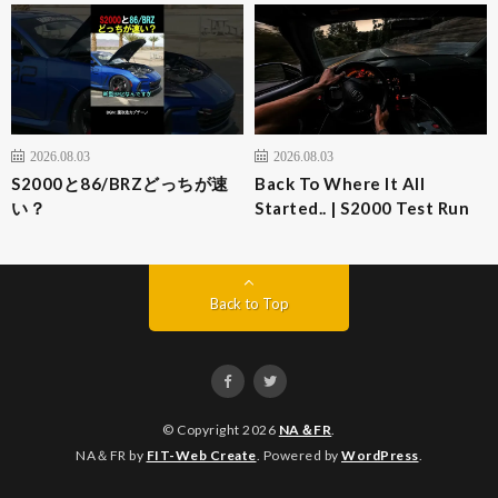
2026.08.03
2026.08.03
S2000と86/BRZどっちが速
Back To Where It All
い？
Started.. | S2000 Test Run
Back to Top
© Copyright 2026
NA＆FR
.
NA＆FR by
FIT-Web Create
. Powered by
WordPress
.