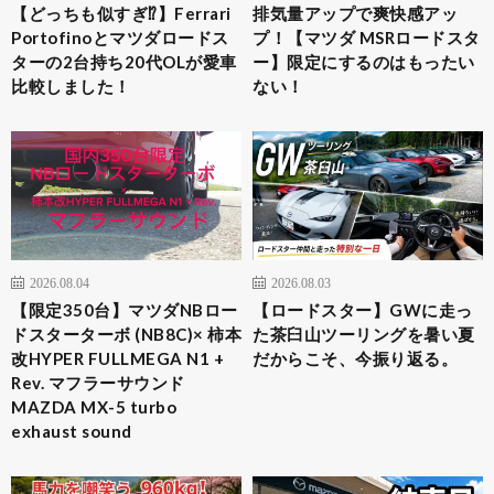
【どっちも似すぎ⁉︎】Ferrari
排気量アップで爽快感アッ
Portofinoとマツダロードス
プ！【マツダ MSRロードスタ
ターの2台持ち20代OLが愛車
ー】限定にするのはもったい
比較しました！
ない！
2026.08.04
2026.08.03
​【限定350台】マツダNBロー
【ロードスター】GWに走っ
ドスターターボ (NB8C)× 柿本
た茶臼山ツーリングを暑い夏
改HYPER FULLMEGA N1 +
だからこそ、今振り返る。
Rev. マフラーサウンド
MAZDA MX-5 turbo
exhaust sound