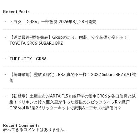
Recent Posts
トヨタ 「GR86」一部改良 2026年8月28日発売
【遂に最終F型を発表】GR86の走り、内装、安全装備が変わる！｜
TOYOTA GR86|SUBARU BRZ
THE BUDDY – GR86
【統哥嗜駕】靈敏又穩定，BRZ 真的不一樣！2022 Subaru BRZ 6AT試
駕
【初登場】土屋圭市がARTA FL5と織戸学の愛車GR86を谷口信輝と試
乗！ドリキンと鈴木亜久里が作った最強のシビックタイプR？織戸
GR86のHKS製2.5リッターキットで武装&エアサスの評価は？
Recent Comments
表示できるコメントはありません。