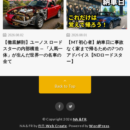
2026.08.02
2026.08.01
【徹底解剖】ユーノス ロード
【MT初心者】納車日に事故
スターの内部構造 — 「人馬一
なく家まで帰るための7つの
体」が生んだ世界一の名車の
アドバイス【NDロードスタ
全て
ー】
Back to Top
© Copyright 2026
NA＆FR
.
NA＆FR by
FIT-Web Create
. Powered by
WordPress
.