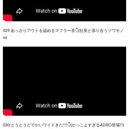
029 あっさりアウトを認めるマフラー音👇(社長と張り合うツワモノ
w)
030 とうとうどでかいワイドきた!!!👇(かっこよすぎるADRO登場!!)