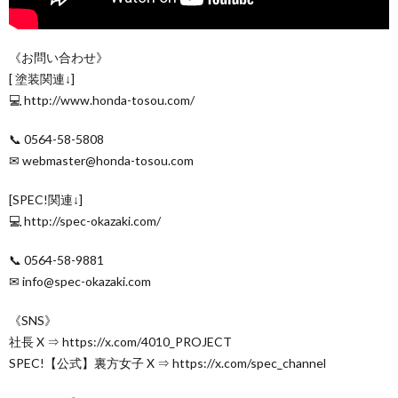
《お問い合わせ》
[ 塗装関連↓]
💻 http://www.honda-tosou.com/
📞 0564-58-5808
✉ webmaster@honda-tosou.com
[SPEC!関連↓]
💻 http://spec-okazaki.com/
📞 0564-58-9881
✉ info@spec-okazaki.com
《SNS》
社長 X ⇒ https://x.com/4010_PROJECT
SPEC!【公式】裏方女子 X ⇒ https://x.com/spec_channel