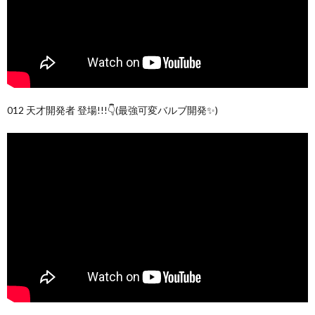
012 天才開発者 登場!!!👇(最強可変バルブ開発✨)