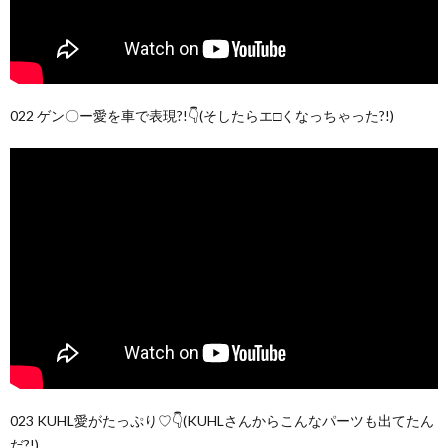
022 ゲン〇ー愛を車で表現?!👇(そしたらエ□くなっちゃった?!)
023 KUHL愛がたっぷり♡👇(KUHLさんからこんなパーツも出てたん
だ?!)