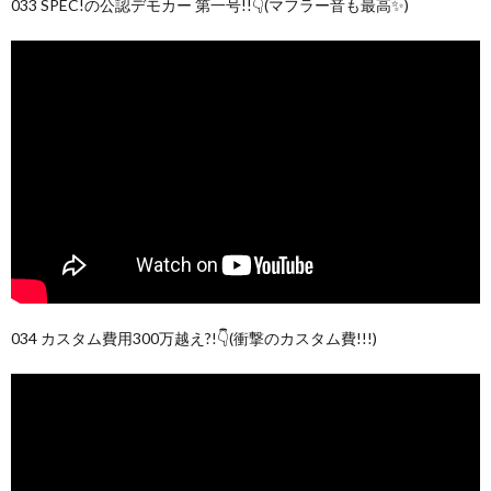
033 SPEC!の公認デモカー 第一号!!👇(マフラー音も最高✨)
034 カスタム費用300万越え?!👇(衝撃のカスタム費!!!)