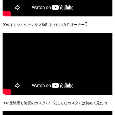
006 イカツイシャンクス86?!まさかの女性オーナー👇
007 塗装屋も絶賛のカスタム!!!👇(こんなカスタムは初めて見た!!)