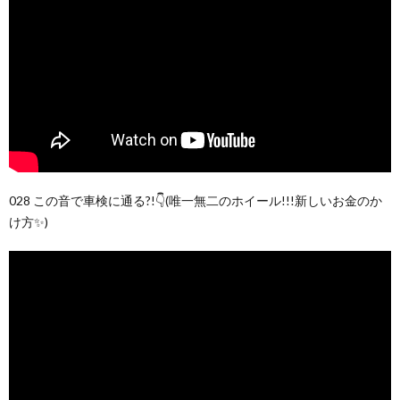
028 この音で車検に通る?!👇(唯一無二のホイール!!!新しいお金のか
け方✨)