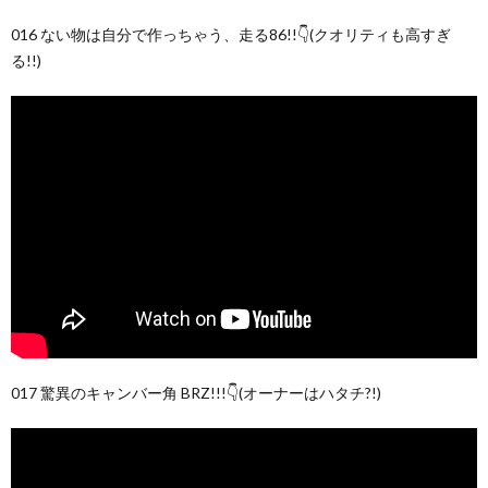
016 ない物は自分で作っちゃう、走る86!!👇(クオリティも高すぎ
る!!)
017 驚異のキャンバー角 BRZ!!!👇(オーナーはハタチ?!)