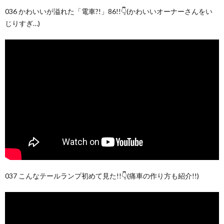
036 かわいいが溢れた「電車?!」86!!👇(かわいいオーナーさんをい
じりすぎ…)
037 こんなテールランプ初めて見た!!👇(痛車の作り方も紹介!!)