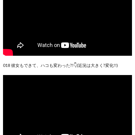
018 彼女もできて、ハコも変わった?!👇(近況は大きく?変化!!)