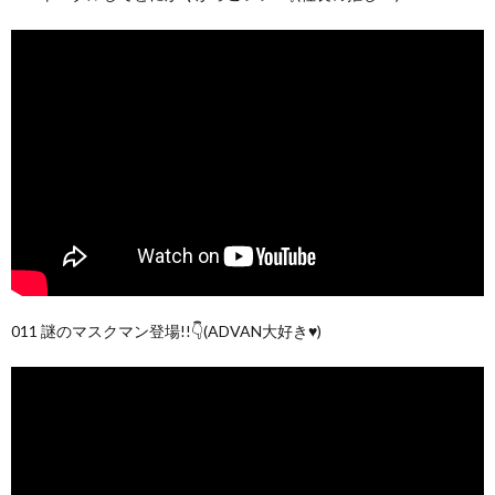
011 謎のマスクマン登場!!👇(ADVAN大好き♥)