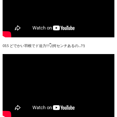
015 どでかい羽根でド迫力!!👇(何センチあるの…?!)