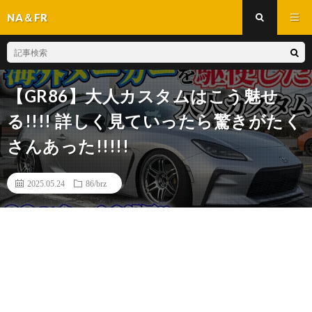
NA＆FR
【GR86】大人カスタムはこう魅せ
る!!!! 詳しく見ていったら驚きがたく
さんあった!!!!!
2025.05.24
86/brz