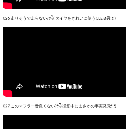
026 走りそうで走らない?!👇( タイヤをきれいに使うCLEiB男!!!)
027 このマフラー音良くない?!👇(撮影中にまさかの事実発覚!!!)