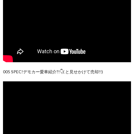
005 SPEC!デモカー愛車紹介?!👇( と見せかけて売却!!)