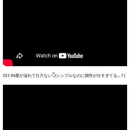
021 86愛が溢れて仕方ない👇(シンプルなのに個性が出すぎてる…？)