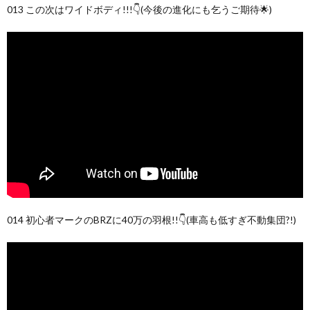
013 この次はワイドボディ!!!👇(今後の進化にも乞うご期待🌟)
014 初心者マークのBRZに40万の羽根!!👇(車高も低すぎ不動集団?!)