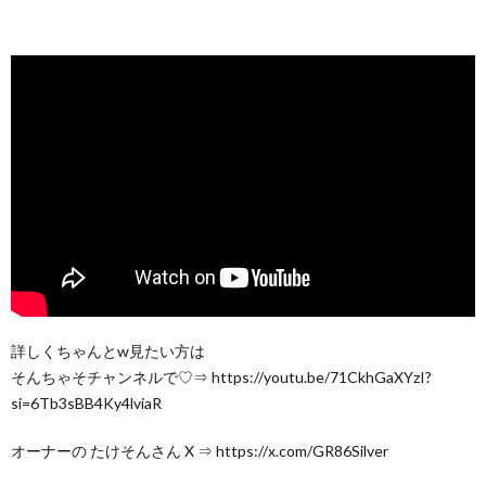
詳しくちゃんとw見たい方は
そんちゃそチャンネルで♡⇒ https://youtu.be/71CkhGaXYzI?
si=6Tb3sBB4Ky4lviaR
オーナーの たけそんさん X ⇒ https://x.com/GR86Silver