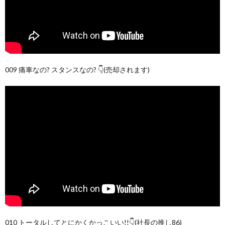
009 痛車なの? スタンスなの? 👇(売却されます)
010 トータルしてとにかくかっこいい!!👇(社長の推し86)