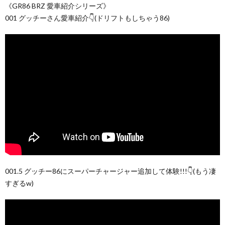
《GR86 BRZ 愛車紹介シリーズ》
001 グッチーさん愛車紹介👇(ドリフトもしちゃう86)
001.5 グッチー86にスーパーチャージャー追加して体験!!!👇(もう凄
すぎるw)