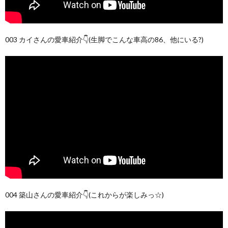
003 カイさんの愛車紹介👇(生脚でこんな車高の86、他にいる?)
004 築山さんの愛車紹介👇(これからが楽しみっ☆)