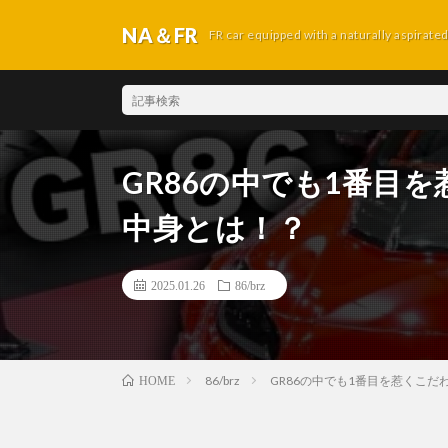
NA＆FR
FR car equipped with a naturally aspirate
GR86の中でも1番目
中身とは！？
2025.01.26
86/brz
86/brz
GR86の中でも1番目を惹くこ
HOME