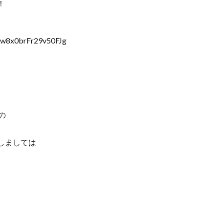
！
gw8x0brFr29v50FJg
の
しましては