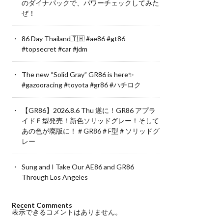
のダイナパックで、パワーチェックしてみた
ぜ！
86 Day Thailand🇹🇭 #ae86 #gt86
#topsecret #car #jdm
The new “Solid Gray” GR86 is here✨
#gazooracing #toyota #gr86 #ハチロク
【GR86】2026.8.6 Thu 遂に！GR86 アプラ
イドＦ型発売！新色ソリッドグレー！そして
あの色が廃版に！＃GR86＃F型＃ソリッドグ
レー
Sung and I Take Our AE86 and GR86
Through Los Angeles
Recent Comments
表示できるコメントはありません。