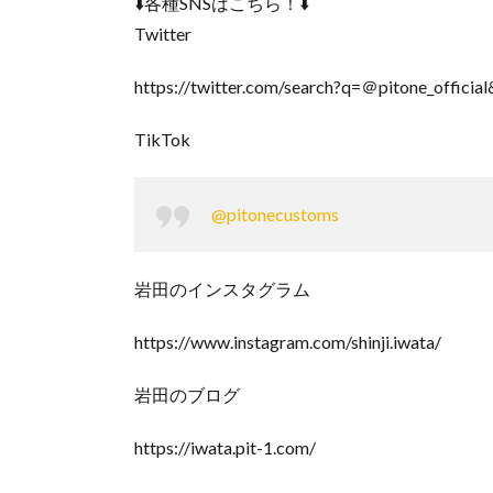
⬇️各種SNSはこちら！⬇️
Twitter
https://twitter.com/search?q=＠pitone_officia
TikTok
@pitonecustoms
岩田のインスタグラム
https://www.instagram.com/shinji.iwata/
岩田のブログ
https://iwata.pit-1.com/