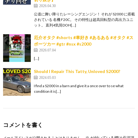
2026.04.30
公道に舞い降りたレーシングエンジン！ それが S2000 に搭載
されている 名機 F20C。 その特性は超高回転型の高出力ユニ
ット。 直列4気筒DOH[…]
厄介オタク #shorts #車好き #あるある #オタク #ス
ポーツカー #gtr #nsx #s2000
2026.07.04
[…]
Should I Repair This Tatty, Unloved S2000?
2024.05.03
I find a S2000 in a barn and give it a once over to se what
condition it is[…]
コメントを書く
※
が付いている欄は必須項
メールアドレスが公開されることはありません。