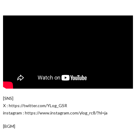
[SNS]
X : https://twitter.com/YLog_GSR
instagram : https://www.instagram.com/ylog_rc8/?hl=ja
[BGM]