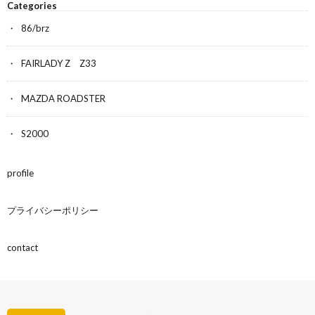
Categories
86/brz
FAIRLADY Z Z33
MAZDA ROADSTER
S2000
profile
プライバシーポリシー
contact