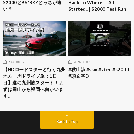
S2000と86/BRZどっちが速
Back To Where It All
い？
Started.. | S2000 Test Run
2026.08.02
2026.08.02
【NDロードスターと行く九州
#秋山渉 #ssm #vtec #s2000
地方一周ドライブ旅：1日
#頭文字D
目】遂に九州旅スタート！ま
ずは岡山から福岡へ向かいま
す。
Back to Top