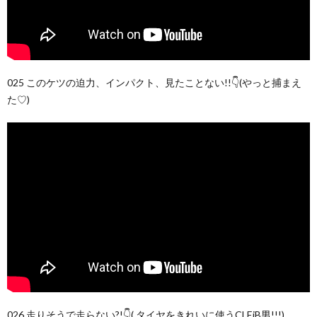
025 このケツの迫力、インパクト、見たことない!!👇(やっと捕まえ
た♡)
026 走りそうで走らない?!👇( タイヤをきれいに使うCLEiB男!!!)