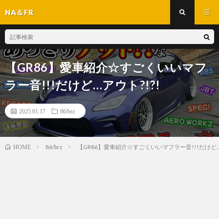
NA＆FR
【GR86】愛車紹介☆すごくいいマフ
ラー音!!!だけど…アウト?!?!
2025.01.17
86/brz
86/brz
【GR86】愛車紹介☆すごくいいマフラー音!!!だけど…ア
HOME