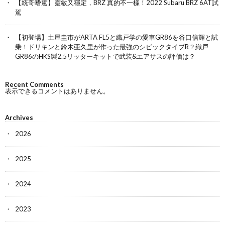
【統哥嗜駕】靈敏又穩定，BRZ 真的不一樣！2022 Subaru BRZ 6AT試
駕
【初登場】土屋圭市がARTA FL5と織戸学の愛車GR86を谷口信輝と試
乗！ドリキンと鈴木亜久里が作った最強のシビックタイプR？織戸
GR86のHKS製2.5リッターキットで武装&エアサスの評価は？
Recent Comments
表示できるコメントはありません。
Archives
2026
2025
2024
2023