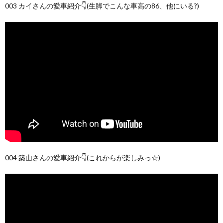
003 カイさんの愛車紹介👇(生脚でこんな車高の86、他にいる?)
004 築山さんの愛車紹介👇(これからが楽しみっ☆)