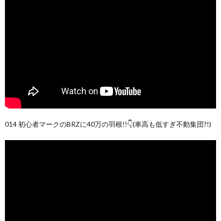
014 初心者マークのBRZに40万の羽根!!👇(車高も低すぎ不動集団?!)