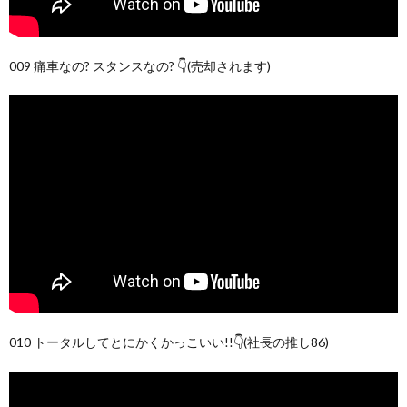
009 痛車なの? スタンスなの? 👇(売却されます)
010 トータルしてとにかくかっこいい!!👇(社長の推し86)