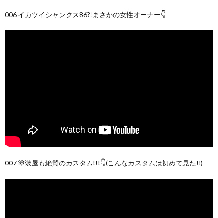
006 イカツイシャンクス86?!まさかの女性オーナー👇
007 塗装屋も絶賛のカスタム!!!👇(こんなカスタムは初めて見た!!)