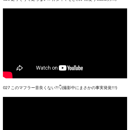
027 このマフラー音良くない?!👇(撮影中にまさかの事実発覚!!!)