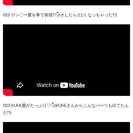
022 ゲン〇ー愛を車で表現?!👇(そしたらエ□くなっちゃった?!)
023 KUHL愛がたっぷり♡👇(KUHLさんからこんなパーツも出てたん
だ?!)