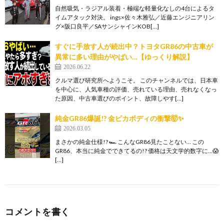
自然吸気・ラジアル装着・極端な軽量化なしの4台によるタ
イムアタック対決。 ings×佐々木雅弘／近藤エンジニアリン
グ×阪口良平／SAサンシャインKOB[…]
すぐに手放す人が続出中？トヨタGR86の中古車が
異常に多い理由がやばい…【ゆっくり解説】
2026.06.22
クルマ選び研究所へようこそ。 このチャンネルでは、日本車
を中心に、人気車種の評価、売れている理由、売れなくなっ
た原因、中古車選びのポイント、故障しやす[…]
純金GR86爆誕!? 金ピカボディの衝撃🤯✨
2026.03.05
まさかの純金仕様!? 🏎️ こんなGR86見たことない… この
GR86、本当に純金でできてるの!? 価格は天文学的数字に…😱
[…]
コメントを書く