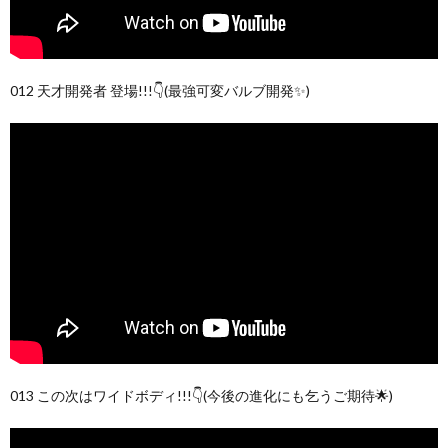
012 天才開発者 登場!!!👇(最強可変バルブ開発✨)
013 この次はワイドボディ!!!👇(今後の進化にも乞うご期待🌟)