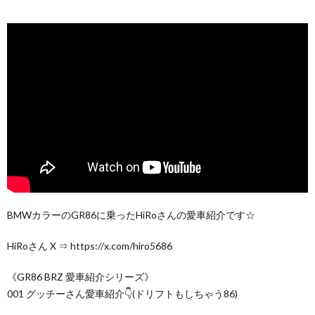
BMWカラーのGR86に乗ったHiRoさんの愛車紹介です☆
HiRoさん X ⇒ https://x.com/hiro5686
《GR86 BRZ 愛車紹介シリーズ》
001 グッチーさん愛車紹介👇(ドリフトもしちゃう86)