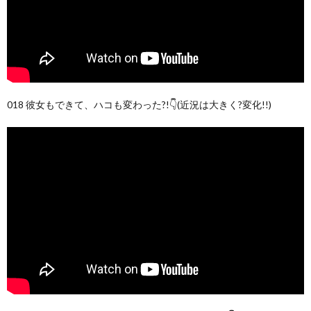
018 彼女もできて、ハコも変わった?!👇(近況は大きく?変化!!)