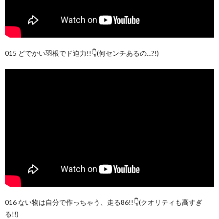
015 どでかい羽根でド迫力!!👇(何センチあるの…?!)
016 ない物は自分で作っちゃう、走る86!!👇(クオリティも高すぎ
る!!)