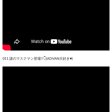
011 謎のマスクマン登場!!👇(ADVAN大好き♥)