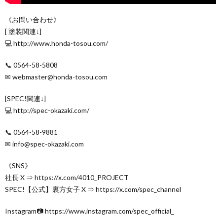
《お問い合わせ》
[ 塗装関連↓]
💻 http://www.honda-tosou.com/
📞 0564-58-5808
✉ webmaster@honda-tosou.com
[SPEC!関連↓]
💻 http://spec-okazaki.com/
📞 0564-58-9881
✉ info@spec-okazaki.com
《SNS》
社長 X ⇒ https://x.com/4010_PROJECT
SPEC!【公式】裏方女子 X ⇒ https://x.com/spec_channel
Instagram📷 https://www.instagram.com/spec_official_