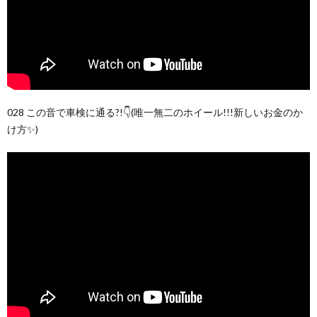
028 この音で車検に通る?!👇(唯一無二のホイール!!!新しいお金のか
け方✨)