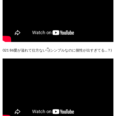
021 86愛が溢れて仕方ない👇(シンプルなのに個性が出すぎてる…？)