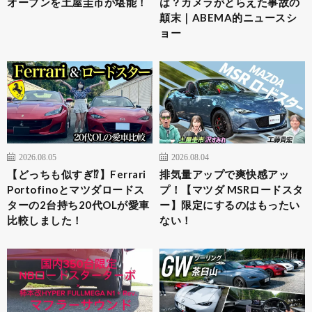
オープンを土屋圭市が堪能！
は？カメラがとらえた事故の
顛末｜ABEMA的ニュースシ
ョー
2026.08.05
2026.08.04
【どっちも似すぎ⁉︎】Ferrari
排気量アップで爽快感アッ
Portofinoとマツダロードス
プ！【マツダ MSRロードスタ
ターの2台持ち20代OLが愛車
ー】限定にするのはもったい
比較しました！
ない！