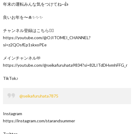
年末の運転みんな気をつけてね~👍
良いお年を〜🎍✨✨✨
チャンネル登録はこちら💁‍♀️
https://youtube.com/@OJITOMEI_CHANNEL?
si=z2QOsfEp1skxoPEe
メインチャンネル🫶
https://youtube.com/@seikafuruhata9834?si=82LITdDHvmhFFG_r
TikTok♪
@seikafuruhata7875
Instagram
https://instagram.com/starandsummer
Twitter