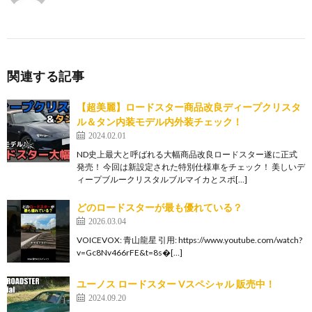
関連する記事
【超美麗】ロードスター商品改良ディープクリスタ
ル＆タン内装モデル内外装チェック！
2024.02.01
ND史上最大と呼ばれる大幅商品改良ロードスター遂に正式
発売！ 今回は新設定された特別仕様車をチェック！ 美しいデ
ィープブルークリスタルブルマイカとスポ[…]
どのロードスターが最も優れている？
2026.03.04
VOICEVOX: 青山龍星 引用: https://www.youtube.com/watch?
v=Gc8Nv466rFE&t=8s�[…]
ユーノス ロードスター Vスペシャル 販売中！
2024.09.20