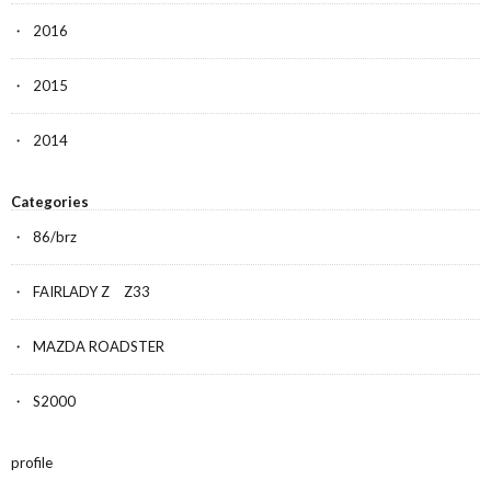
2016
2015
2014
Categories
86/brz
FAIRLADY Z Z33
MAZDA ROADSTER
S2000
profile