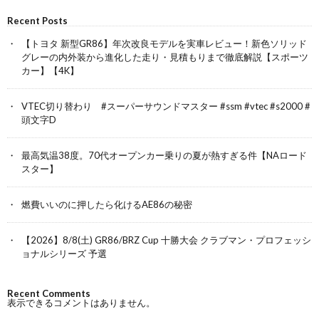
Recent Posts
【トヨタ 新型GR86】年次改良モデルを実車レビュー！新色ソリッド
グレーの内外装から進化した走り・見積もりまで徹底解説【スポーツ
カー】【4K】
VTEC切り替わり #スーパーサウンドマスター #ssm #vtec #s2000 #
頭文字D
最高気温38度。70代オープンカー乗りの夏が熱すぎる件【NAロード
スター】
燃費いいのに押したら化けるAE86の秘密
【2026】8/8(土) GR86/BRZ Cup 十勝大会 クラブマン・プロフェッシ
ョナルシリーズ 予選
Recent Comments
表示できるコメントはありません。