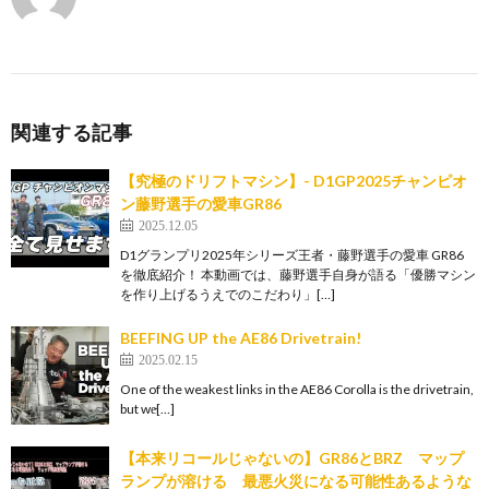
関連する記事
【究極のドリフトマシン】- D1GP2025チャンピオ
ン藤野選手の愛車GR86
2025.12.05
D1グランプリ2025年シリーズ王者・藤野選手の愛車 GR86
を徹底紹介！ 本動画では、藤野選手自身が語る「優勝マシン
を作り上げるうえでのこだわり」[…]
BEEFING UP the AE86 Drivetrain!
2025.02.15
One of the weakest links in the AE86 Corolla is the drivetrain,
but we̵[…]
【本来リコールじゃないの】GR86とBRZ マップ
ランプが溶ける 最悪火災になる可能性あるような