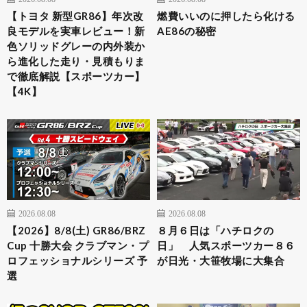
【トヨタ 新型GR86】年次改
燃費いいのに押したら化ける
良モデルを実車レビュー！新
AE86の秘密
色ソリッドグレーの内外装か
ら進化した走り・見積もりま
で徹底解説【スポーツカー】
【4K】
2026.08.08
2026.08.08
【2026】8/8(土) GR86/BRZ
８月６日は「ハチロクの
Cup 十勝大会 クラブマン・プ
日」 人気スポーツカー８６
ロフェッショナルシリーズ 予
が日光・大笹牧場に大集合
選