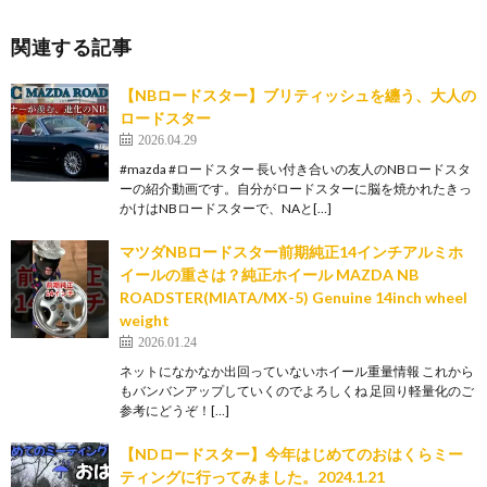
関連する記事
【NBロードスター】ブリティッシュを纏う、大人の
ロードスター
2026.04.29
#mazda #ロードスター 長い付き合いの友人のNBロードスタ
ーの紹介動画です。自分がロードスターに脳を焼かれたきっ
かけはNBロードスターで、NAと[…]
マツダNBロードスター前期純正14インチアルミホ
イールの重さは？純正ホイール MAZDA NB
ROADSTER(MIATA/MX-5) Genuine 14inch wheel
weight
2026.01.24
ネットになかなか出回っていないホイール重量情報 これから
もバンバンアップしていくのでよろしくね 足回り軽量化のご
参考にどうぞ！[…]
【NDロードスター】今年はじめてのおはくらミー
ティングに行ってみました。2024.1.21