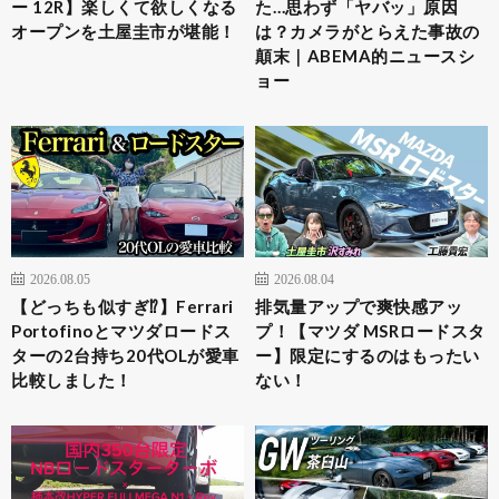
ー 12R】楽しくて欲しくなる
た…思わず「ヤバッ」原因
オープンを土屋圭市が堪能！
は？カメラがとらえた事故の
顛末｜ABEMA的ニュースシ
ョー
2026.08.05
2026.08.04
【どっちも似すぎ⁉︎】Ferrari
排気量アップで爽快感アッ
Portofinoとマツダロードス
プ！【マツダ MSRロードスタ
ターの2台持ち20代OLが愛車
ー】限定にするのはもったい
比較しました！
ない！