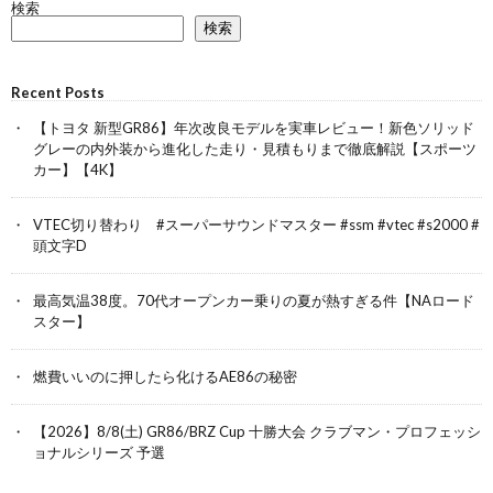
検索
検索
Recent Posts
【トヨタ 新型GR86】年次改良モデルを実車レビュー！新色ソリッド
グレーの内外装から進化した走り・見積もりまで徹底解説【スポーツ
カー】【4K】
VTEC切り替わり #スーパーサウンドマスター #ssm #vtec #s2000 #
頭文字D
最高気温38度。70代オープンカー乗りの夏が熱すぎる件【NAロード
スター】
燃費いいのに押したら化けるAE86の秘密
【2026】8/8(土) GR86/BRZ Cup 十勝大会 クラブマン・プロフェッシ
ョナルシリーズ 予選