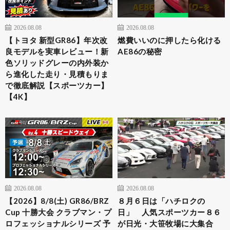
2026.08.08
2026.08.08
【トヨタ 新型GR86】年次改
燃費いいのに押したら化ける
良モデルを実車レビュー！新
AE86の秘密
色ソリッドグレーの内外装か
ら進化した走り・見積もりま
で徹底解説【スポーツカー】
【4K】
2026.08.08
2026.08.08
【2026】8/8(土) GR86/BRZ
８月６日は「ハチロクの
Cup 十勝大会 クラブマン・プ
日」 人気スポーツカー８６
ロフェッショナルシリーズ 予
が日光・大笹牧場に大集合