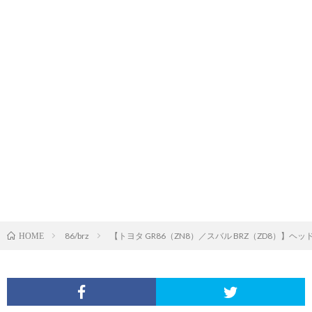
86/brz
【トヨタ GR86（ZN8）／スバル BRZ（ZD8）
HOME