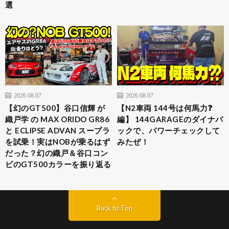
選
2026.08.07
2026.08.07
【幻のGT500】谷口信輝 が
【N2車両 144号は何馬力❓
織戸学 の MAX ORIDO GR86
編】 144GARAGEのダイナパ
と ECLIPSE ADVAN スープラ
ックで、パワーチェックして
を試乗！実はNOBが乗るはず
みたぜ！
だった？幻の織戸＆谷口コン
ビのGT500カラーを振り返る
Back to Top