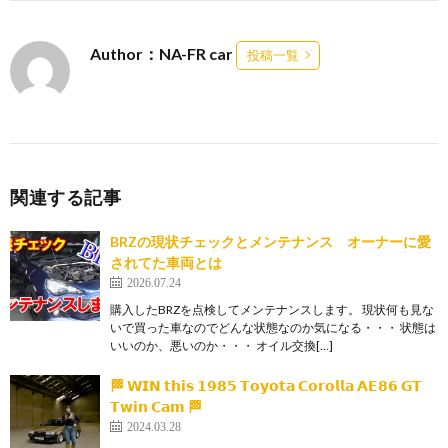
Author：NA-FR car
投稿一覧
関連する記事
BRZの現状チェックとメンテナンス オーナーに愛
されてた車両とは
2026.07.24
購入したBRZを点検してメンテナンスします。 現状何も見な
いで買った車なのでどんな状態なのか気になる・・・ 状態は
いいのか、悪いのか・・・ オイル交換[…]
🏁 𝗪𝗜𝗡 𝘁𝗵𝗶𝘀 𝟭𝟵𝟴𝟱 𝗧𝗼𝘆𝗼𝘁𝗮 𝗖𝗼𝗿𝗼𝗹𝗹𝗮 𝗔𝗘𝟴𝟲 𝗚𝗧
𝗧𝘄𝗶𝗻 𝗖𝗮𝗺 🏁
2024.03.28