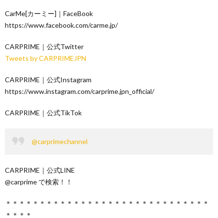
CarMe[カーミー]｜FaceBook
https://www.facebook.com/carme.jp/
CARPRIME｜公式Twitter
Tweets by CARPRIMEJPN
CARPRIME｜公式Instagram
https://www.instagram.com/carprime.jpn_official/
CARPRIME｜公式TikTok
@carprimechannel
CARPRIME｜公式LINE
@carprime で検索！！
＊＊＊＊＊＊＊＊＊＊＊＊＊＊＊＊＊＊＊＊＊＊＊＊＊＊＊＊＊＊
＊＊＊＊