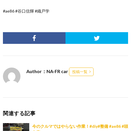
#ae86 #谷口信輝 #織戸学
Author：NA-FR car
投稿一覧
関連する記事
今のクルマではやらない作業！#diy#整備 #ae86 #頭