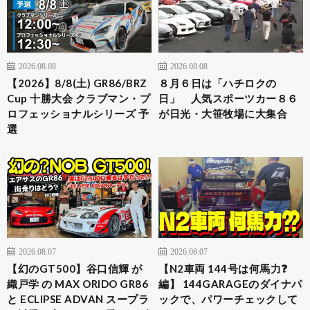
2026.08.08
2026.08.08
【2026】8/8(土) GR86/BRZ
８月６日は「ハチロクの
Cup 十勝大会 クラブマン・プ
日」 人気スポーツカー８６
ロフェッショナルシリーズ 予
が日光・大笹牧場に大集合
選
2026.08.07
2026.08.07
【幻のGT500】谷口信輝 が
【N2車両 144号は何馬力❓
織戸学 の MAX ORIDO GR86
編】 144GARAGEのダイナパ
と ECLIPSE ADVAN スープラ
ックで、パワーチェックして