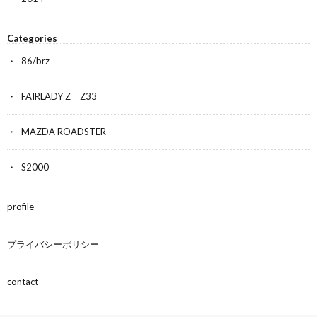
Categories
86/brz
FAIRLADY Z Z33
MAZDA ROADSTER
S2000
profile
プライバシーポリシー
contact