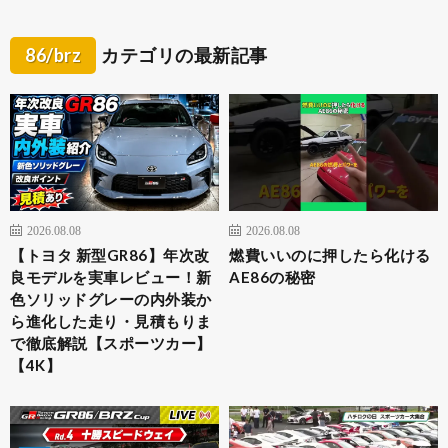
86/brz
カテゴリの最新記事
2026.08.08
2026.08.08
【トヨタ 新型GR86】年次改
燃費いいのに押したら化ける
良モデルを実車レビュー！新
AE86の秘密
色ソリッドグレーの内外装か
ら進化した走り・見積もりま
で徹底解説【スポーツカー】
【4K】