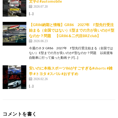
文字d #automobile
2026.07.20
[…]
【GR86納期と情報】GR86 2027年 F型先行受注
始まる（全国ではない）E型までの方が良いのかF型
なのか？問題 【GR86＆二代目BRZclub】
2026.06.23
今週のネタ GR86 2027年 F型先行受注始まる（全国では
ない） E型までの方が良いのかF型なのか？問題 以前渡海
自動車に行って撮った動画 ナグ[…]
安いのに本格スポーツ86がすごすぎる#shorts #雑
学 #トヨタ #スバル #おすすめ
2026.02.26
[…]
コメントを書く