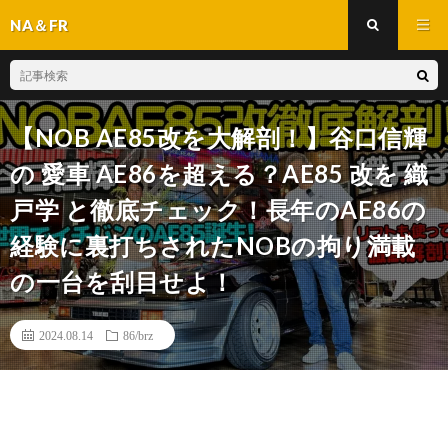
NA＆FR
【NOB AE85改を大解剖！】谷口信輝
の 愛車 AE86を超える？AE85 改を 織
戸学 と徹底チェック！長年のAE86の
経験に裏打ちされたNOBの拘り満載
の一台を刮目せよ！
2024.08.14
86/brz