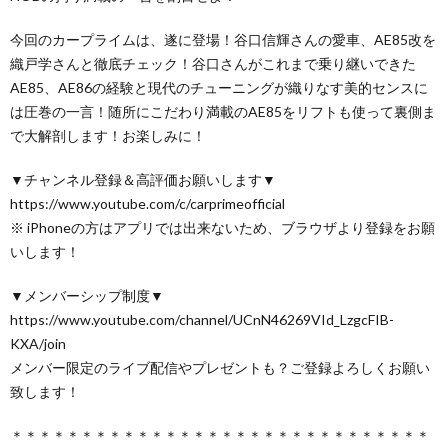
今回のカープライムは、遂に登場！谷口信輝さんの愛車、AE85改を
織戸学さんと徹底チェック！谷口さんがこれまで乗り継いできた
AE85、AE86の経験と現代のチューニングが織りなす美的センスに
は圧巻の一言！随所にこだわり満載のAE85をリフトも使って裏側ま
で大解剖します！お楽しみに！
▼チャンネル登録＆高評価お願いします▼
https://www.youtube.com/c/carprimeofficial
※ iPhoneの方はアプリでは出来ないため、ブラウザより登録をお願
いします！
▼メンバーシップ制度▼
https://www.youtube.com/channel/UCnN46269VId_LzgcFIB-
KXA/join
メンバー限定のライブ配信やプレゼントも？ご登録よろしくお願い
致します！
＊＊＊＊＊＊＊＊＊＊＊＊＊＊＊＊＊＊＊＊＊＊＊＊＊＊＊＊＊＊