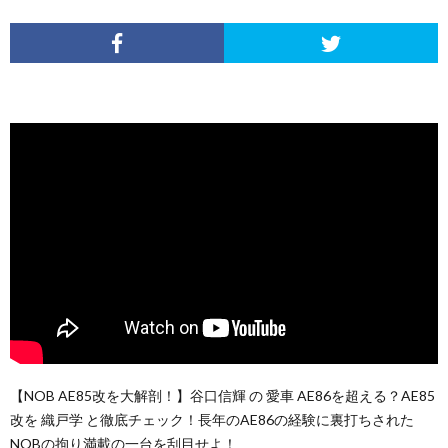
【NOB AE85改を大解剖！】谷口信輝 の 愛車 AE86を超える？AE85
改を 織戸学 と徹底チェック！長年のAE86の経験に裏打ちされた
NOBの拘り満載の一台を刮目せよ！