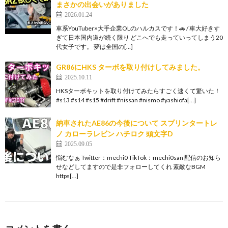
まさかの出会いがありました
2026.01.24
車系YouTuber×大手企業OLのハルカスです！🚗 / 車大好きす
ぎて日本国内道が続く限り どこへでも走っていってしまう20
代女子です。 夢は全国の[…]
GR86にHKS ターボを取り付けしてみました。
2025.10.11
HKSターボキットを取り付けてみたらすごく速くて驚いた！
#s13 #s14 #s15 #drift #nissan #nismo #yashiofa[…]
納車されたAE86の今後について スプリンタートレ
ノ カローラレビン ハチロク 頭文字D
2025.09.05
悩むなぁ Twitter：mechi0 TikTok：mechi0san 配信のお知ら
せなどしてますので是非フォローしてくれ 素敵なBGM
https[…]