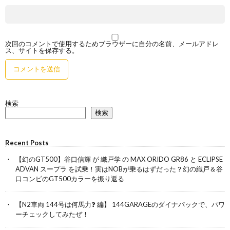
次回のコメントで使用するためブラウザーに自分の名前、メールアドレ
ス、サイトを保存する。
検索
検索
Recent Posts
【幻のGT500】谷口信輝 が 織戸学 の MAX ORIDO GR86 と ECLIPSE
ADVAN スープラ を試乗！実はNOBが乗るはずだった？幻の織戸＆谷
口コンビのGT500カラーを振り返る
【N2車両 144号は何馬力❓ 編】 144GARAGEのダイナパックで、パワ
ーチェックしてみたぜ！