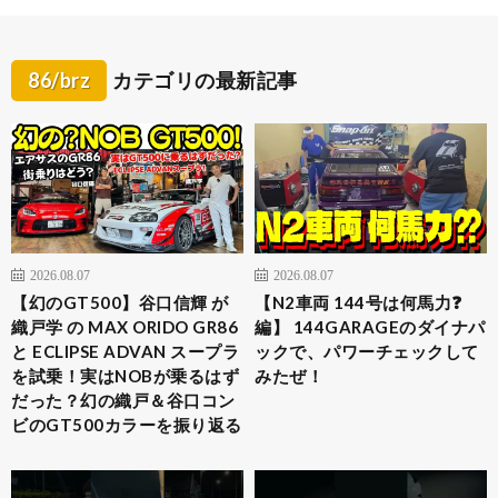
86/brz
カテゴリの最新記事
2026.08.07
2026.08.07
【幻のGT500】谷口信輝 が
【N2車両 144号は何馬力❓
織戸学 の MAX ORIDO GR86
編】 144GARAGEのダイナパ
と ECLIPSE ADVAN スープラ
ックで、パワーチェックして
を試乗！実はNOBが乗るはず
みたぜ！
だった？幻の織戸＆谷口コン
ビのGT500カラーを振り返る