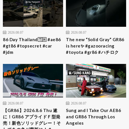
2026.08.07
2026.08.07
86 Day Thailand🇹🇭 #ae86
The new “Solid Gray” GR86
#gt86 #topsecret #car
is here✨ #gazooracing
#jdm
#toyota #gr86 #ハチロク
2026.08.07
2026.08.07
【GR86】2026.8.6 Thu 遂
Sung and I Take Our AE86
に！GR86 アプライドＦ型発
and GR86 Through Los
売！新色ソリッドグレー！そ
Angeles