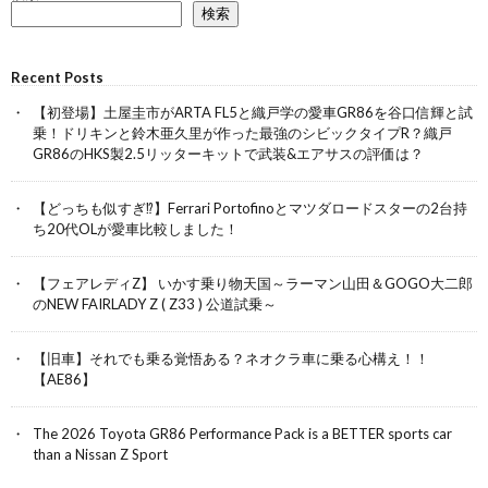
検索
Recent Posts
【初登場】土屋圭市がARTA FL5と織戸学の愛車GR86を谷口信輝と試
乗！ドリキンと鈴木亜久里が作った最強のシビックタイプR？織戸
GR86のHKS製2.5リッターキットで武装&エアサスの評価は？
【どっちも似すぎ⁉︎】Ferrari Portofinoとマツダロードスターの2台持
ち20代OLが愛車比較しました！
【フェアレディZ】 いかす乗り物天国～ラーマン山田＆GOGO大二郎
のNEW FAIRLADY Z ( Z33 ) 公道試乗～
【旧車】それでも乗る覚悟ある？ネオクラ車に乗る心構え！！
【AE86】
The 2026 Toyota GR86 Performance Pack is a BETTER sports car
than a Nissan Z Sport