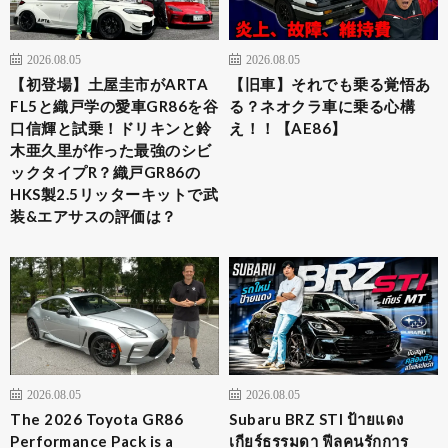
2026.08.05
2026.08.05
【初登場】土屋圭市がARTA
【旧車】それでも乗る覚悟あ
FL5と織戸学の愛車GR86を谷
る？ネオクラ車に乗る心構
口信輝と試乗！ドリキンと鈴
え！！【AE86】
木亜久里が作った最強のシビ
ックタイプR？織戸GR86の
HKS製2.5リッターキットで武
装&エアサスの評価は？
2026.08.05
2026.08.05
The 2026 Toyota GR86
Subaru BRZ STI ป้ายแดง
Performance Pack is a
เกียร์ธรรมดา ฟีลคนรักการ