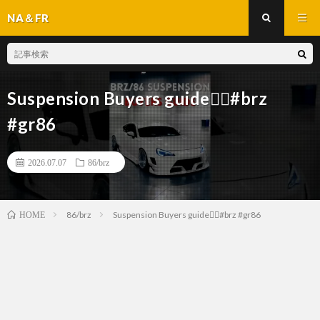
NA＆FR
Suspension Buyers guide👇🏻#brz
#gr86
2026.07.07
86/brz
86/brz
Suspension Buyers guide👇🏻#brz #gr86
HOME