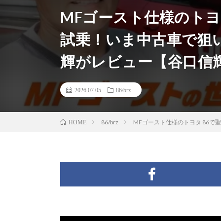
MFゴースト仕様のトヨ
試乗！いま中古車で狙い目
輝がレビュー【谷口信
2026.07.05
86/brz
86/brz
MFゴースト仕様のトヨタ 86で
HOME