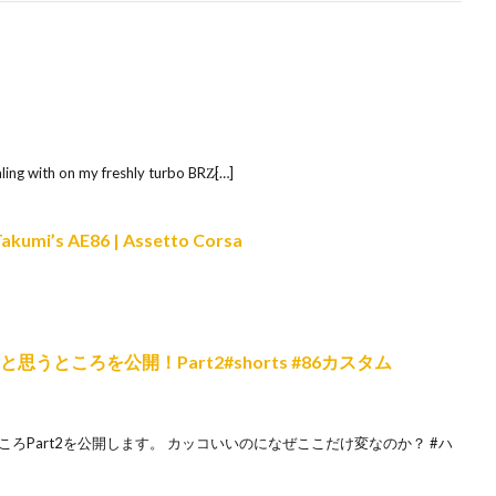
ing with on my freshly turbo BRZ̷[…]
 Takumi’s AE86 | Assetto Corsa
うところを公開！Part2#shorts #86カスタム
ところPart2を公開します。 カッコいいのになぜここだけ変なのか？ #ハ