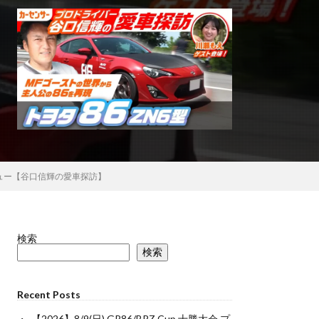
ビュー【谷口信輝の愛車探訪】
検索
検索
Recent Posts
【2026】8/9(日) GR86/BRZ Cup 十勝大会 プ