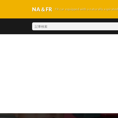
NA＆FR
FR car equipped with a naturally aspirate