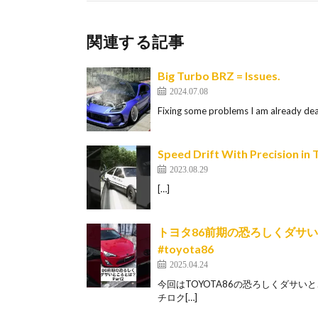
関連する記事
Big Turbo BRZ = Issues.
2024.07.08
Fixing some problems I am already deal
Speed Drift With Precision in
2023.08.29
[…]
トヨタ86前期の恐ろしくダサいと思
#toyota86
2025.04.24
今回はTOYOTA86の恐ろしくダサい
チロク[…]