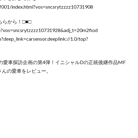
/f001/index.html?vos=sncsrytzzzz10731908
らから！□■□
op?vos=sncsrytzzzz10731928&adj_t=20m2fiod
eep_link=carsensor.deeplink://1.0/top?
の愛車探訪企画の第4弾！イニシャルDの正統後継作品MF
ーさんの愛車をレビュー。