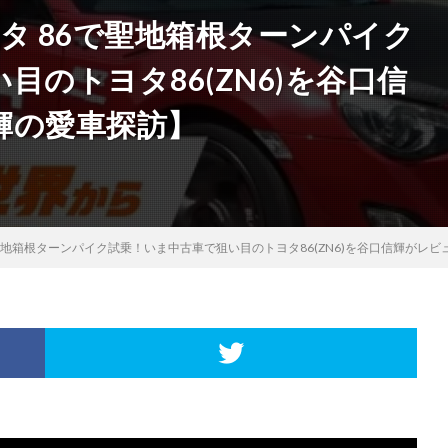
タ 86で聖地箱根ターンパイク
のトヨタ86(ZN6)を谷口信
輝の愛車探訪】
聖地箱根ターンパイク試乗！いま中古車で狙い目のトヨタ86(ZN6)を谷口信輝がレ