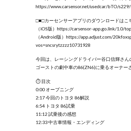
https://www.carsensor.net/usedcar/bTO/s229
□■□カーセンサーアプリのダウンロードはこち
（iOS版）https://carsensor-app.go.link/1.0/t
（Android版）https://app.adjust.com/20kfoxsp?d
vos=sncsrytzzzz10731928
今回は、レーシングドライバー谷口信輝さん
ゴーストの劇中車の86(ZN6)に乗るオーナ
⏱️ 目次
0:00 オープニング
2:17 今回のトヨタ 86解説
6:54 トヨタ 86試乗
11:12 試乗後の感想
12:33 中古車情報・エンディング