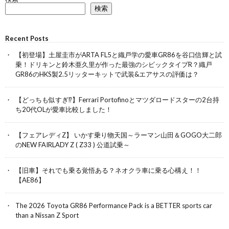
検索
Recent Posts
【初登場】土屋圭市がARTA FL5と織戸学の愛車GR86を谷口信輝と試
乗！ドリキンと鈴木亜久里が作った最強のシビックタイプR？織戸
GR86のHKS製2.5リッターキットで武装&エアサスの評価は？
【どっちも似すぎ⁉︎】Ferrari Portofinoとマツダロードスターの2台持
ち20代OLが愛車比較しました！
【フェアレディZ】 いかす乗り物天国～ラーマン山田＆GOGO大二郎
のNEW FAIRLADY Z ( Z33 ) 公道試乗～
【旧車】それでも乗る覚悟ある？ネオクラ車に乗る心構え！！
【AE86】
The 2026 Toyota GR86 Performance Pack is a BETTER sports car
than a Nissan Z Sport