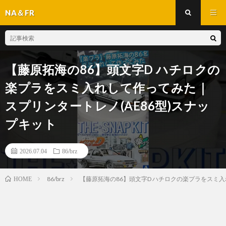
NA＆FR
【藤原拓海の86】頭文字D ハチロクの
楽プラをスミ入れして作ってみた｜
スプリンタートレノ(AE86型)スナッ
プキット
2026.07.04
86/brz
86/brz
【藤原拓海の86】頭文字D ハチロクの楽プラをスミ入
HOME