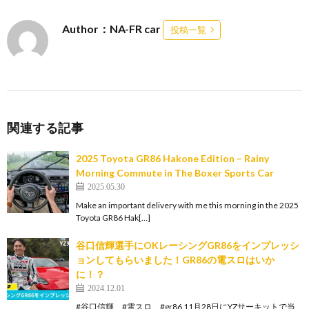
Author：NA-FR car
投稿一覧
関連する記事
2025 Toyota GR86 Hakone Edition – Rainy
Morning Commute in The Boxer Sports Car
2025.05.30
Make an important delivery with me this morning in the 2025
Toyota GR86 Hak[…]
谷口信輝選手にOKレーシングGR86をインプレッシ
ョンしてもらいました！GR86の電スロはいか
に！？
2024.12.01
#谷口信輝 #電スロ #gr86 11月28日にYZサーキットで当