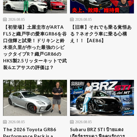
2026.08.05
2026.08.05
【初登場】土屋圭市がARTA
【旧車】それでも乗る覚悟あ
FL5と織戸学の愛車GR86を谷
る？ネオクラ車に乗る心構
口信輝と試乗！ドリキンと鈴
え！！【AE86】
木亜久里が作った最強のシビ
ックタイプR？織戸GR86の
HKS製2.5リッターキットで武
装&エアサスの評価は？
2026.08.05
2026.08.05
The 2026 Toyota GR86
Subaru BRZ STI ป้ายแดง
Performance Pack is a
เกียร์ธรรมดา ฟีลคนรักการ