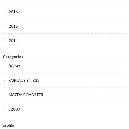
2016
2015
2014
Categories
86/brz
FAIRLADY Z Z33
MAZDA ROADSTER
S2000
profile