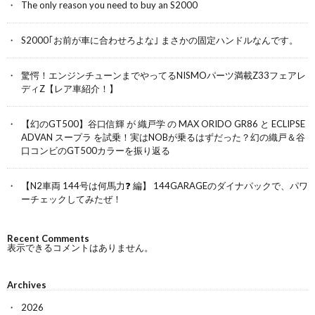
The only reason you need to buy an S2000
S2000｢お前が車に合わせろよな｣ まさかの固定ハンドルなんです。
驚愕！エンジンチューンまでやってるNISMOパーツ満載Z33フェアレ
ディZ【レア車紹介！】
【幻のGT500】谷口信輝 が 織戸学 の MAX ORIDO GR86 と ECLIPSE
ADVAN スープラ を試乗！実はNOBが乗るはずだった？幻の織戸＆谷
口コンビのGT500カラーを振り返る
【N2車両 144号は何馬力❓ 編】 144GARAGEのダイナパックで、パワ
ーチェックしてみたぜ！
Recent Comments
表示できるコメントはありません。
Archives
2026