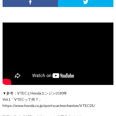
▼参考：VTECとHondaエンジンの30年
Vol.1「VTECって何？」
https://www.honda.co.jp/sportscar/mechanism/VTEC01/