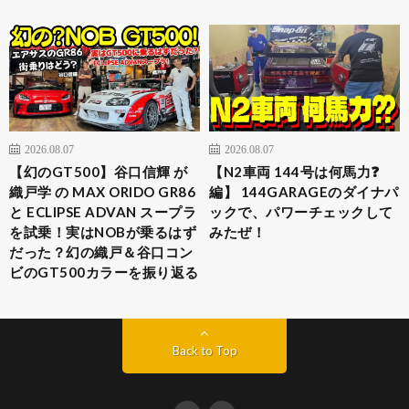
2026.08.07
2026.08.07
【幻のGT500】谷口信輝 が
【N2車両 144号は何馬力❓
織戸学 の MAX ORIDO GR86
編】 144GARAGEのダイナパ
と ECLIPSE ADVAN スープラ
ックで、パワーチェックして
を試乗！実はNOBが乗るはず
みたぜ！
だった？幻の織戸＆谷口コン
ビのGT500カラーを振り返る
Back to Top