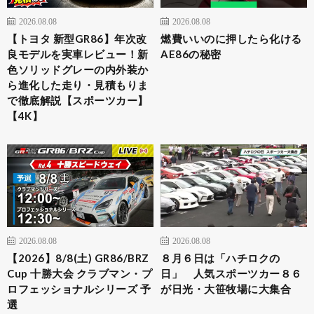
2026.08.08
2026.08.08
【トヨタ 新型GR86】年次改
燃費いいのに押したら化ける
良モデルを実車レビュー！新
AE86の秘密
色ソリッドグレーの内外装か
ら進化した走り・見積もりま
で徹底解説【スポーツカー】
【4K】
2026.08.08
2026.08.08
【2026】8/8(土) GR86/BRZ
８月６日は「ハチロクの
Cup 十勝大会 クラブマン・プ
日」 人気スポーツカー８６
ロフェッショナルシリーズ 予
が日光・大笹牧場に大集合
選