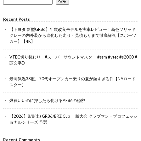
検索
Recent Posts
【トヨタ 新型GR86】年次改良モデルを実車レビュー！新色ソリッド
グレーの内外装から進化した走り・見積もりまで徹底解説【スポーツ
カー】【4K】
VTEC切り替わり #スーパーサウンドマスター #ssm #vtec #s2000 #
頭文字D
最高気温38度。70代オープンカー乗りの夏が熱すぎる件【NAロード
スター】
燃費いいのに押したら化けるAE86の秘密
【2026】8/8(土) GR86/BRZ Cup 十勝大会 クラブマン・プロフェッシ
ョナルシリーズ 予選
Recent Comments