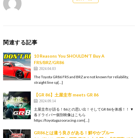
関連する記事
10 Reasons You SHOULDN’T Buy A
FRS/BRZ/GR86
2024.04.03
The Toyota GR86 FRS and BRZ are not known for reliability,
straight line sp[…]
【GR 86】土屋圭市 meets GR 86
2024.09.14
土屋圭市が語る！86との思い出！そしてGR 86を体感！！ ▼
各ドライバー個別映像はこちら
https://toyotagazooracing.com[…]
GR86とは違う良さがある！鮮やかブルー