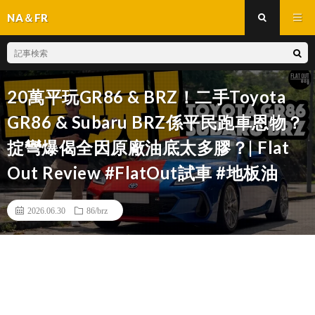
NA＆FR
20萬平玩GR86 & BRZ！二手Toyota
GR86 & Subaru BRZ係平民跑車恩物？
掟彎爆偈全因原廠油底太多膠？| Flat
Out Review #FlatOut試車 #地板油
2026.06.30
86/brz