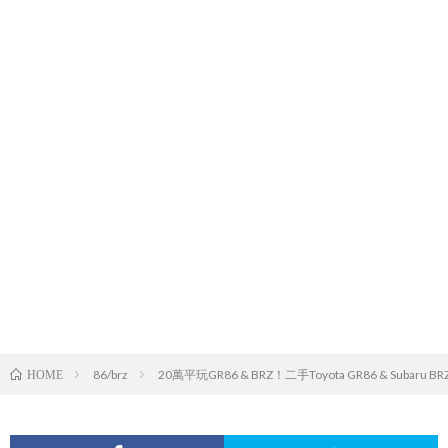
86/brz
20萬平玩GR86 & BRZ！二手Toyota GR86 & Suba
HOME