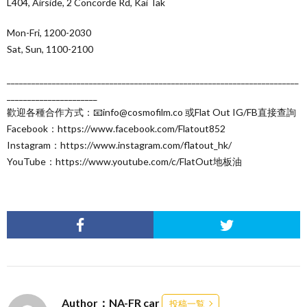
L404, Airside, 2 Concorde Rd, Kai Tak
Mon-Fri, 1200-2030
Sat, Sun, 1100-2100
_______________________________________________________________________
______________________
歡迎各種合作方式：📧info@cosmofilm.co 或Flat Out IG/FB直接查詢
Facebook：https://www.facebook.com/Flatout852
Instagram：https://www.instagram.com/flatout_hk/
YouTube：https://www.youtube.com/c/FlatOut地板油
Author：NA-FR car
投稿一覧