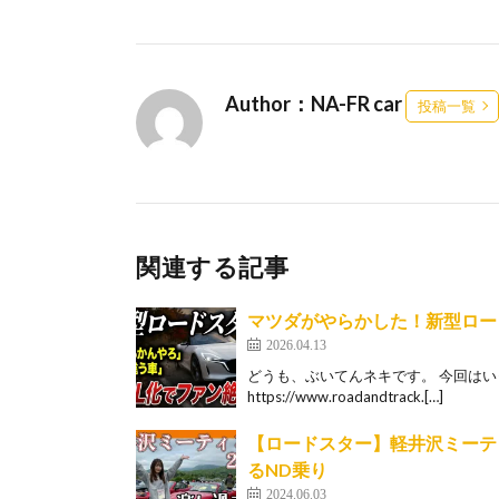
Author：NA-FR car
投稿一覧
関連する記事
マツダがやらかした！新型ロー
2026.04.13
どうも、ぶいてんネキです。 今回は
https://www.roadandtrack.[…]
【ロードスター】軽井沢ミーティ
るND乗り
2024.06.03