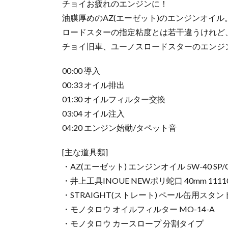
チョイお疲れのエンジンに！
油膜厚めのAZ(エーゼット)のエンジンオイル
ロードスターの指定粘度とは若干違うけれど
チョイ旧車、ユーノスロードスターのエンジ
00:00 導入
00:33 オイル排出
01:30 オイルフィルター交換
03:04 オイル注入
04:20 エンジン始動/タペット音
[主な道具類]
・AZ(エーゼット) エンジンオイル 5W-40 SP/CF
・井上工具INOUE NEWポリ蛇口 40mm 1111
・STRAIGHT(ストレート) ペール缶用スタンド
・モノタロウ オイルフィルター MO-14-A
・モノタロウ カースロープ 分割タイプ