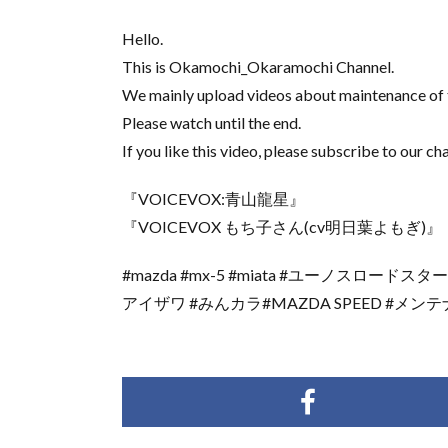
Hello.
This is Okamochi_Okaramochi Channel.
We mainly upload videos about maintenance of 
Please watch until the end.
If you like this video, please subscribe to our ch
『VOICEVOX:青山龍星』
『VOICEVOX もち子さん(cv明日葉よもぎ)』
#mazda #mx-5 #miata #ユーノスロードス
アイザワ #みんカラ#MAZDA SPEED #メン