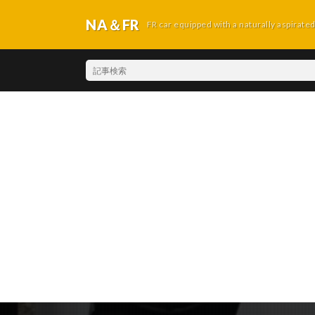
NA＆FR
FR car equipped with a naturally aspirate