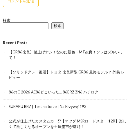
検索
検索
Recent Posts
【GR86改良】値上げナシ！なのに新色・MT改良！ソレはズルいっ
て！
【ソリッドグレー復活】トヨタ 改良新型 GR86 最終モデル？ 外装 レ
ビュー
86の日2026 AE86どこいった… 86BRZ ZN6 ハチロク
SUBARU BRZ | Test na torze | Na Krzywej #93
公式が仕上げたカスタムカー!?【マツダ MSRロードスター 12R】楽し
くて欲しくなるオープンを土屋圭市が堪能！