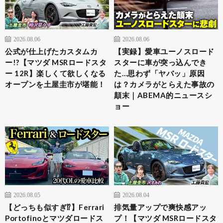
2026.08.06
2026.08.06
公式が仕上げたカスタムカ
【実録】愛車ユーノスロード
ー!?【マツダ MSRロードスタ
スターに車が突っ込んでき
ー 12R】楽しくて欲しくなる
た…思わず「ヤバッ」原因
オープンを土屋圭市が堪能！
は？カメラがとらえた事故の
顛末｜ABEMA的ニュースシ
ョー
2026.08.05
2026.08.04
【どっちも似すぎ⁉︎】Ferrari
排気量アップで爽快感アッ
Portofinoとマツダロードス
プ！【マツダ MSRロードスタ