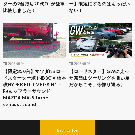
ターの2台持ち20代OLが愛車
ー】限定にするのはもったい
比較しました！
ない！
2026.08.04
2026.08.03
​【限定350台】マツダNBロー
【ロードスター】GWに走っ
ドスターターボ (NB8C)× 柿本
た茶臼山ツーリングを暑い夏
改HYPER FULLMEGA N1 +
だからこそ、今振り返る。
Rev. マフラーサウンド
MAZDA MX-5 turbo
exhaust sound
Back to Top