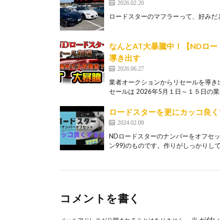
2026.02.20
ロードスターのマフラーって、好みだと思
なんとAT大暴騰中！【NDロー
導き出す
2026.06.27
業者オークションからリセールを導き出
セールは 2026年5月１日～１５日の業
ロードスターを更にカッコ良く
2024.02.09
NDロードスターのナンバーをオフセット
ン99)のものです。作りがしっかりしてい
コメントを書く
※
が付い