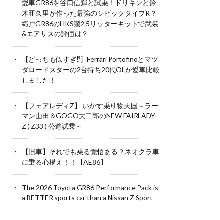
愛車GR86を谷口信輝と試乗！ドリキンと鈴
木亜久里が作った最強のシビックタイプR？
織戸GR86のHKS製2.5リッターキットで武装
&エアサスの評価は？
【どっちも似すぎ⁉︎】Ferrari Portofinoとマツ
ダロードスターの2台持ち20代OLが愛車比較
しました！
【フェアレディZ】 いかす乗り物天国～ラー
マン山田＆GOGO大二郎のNEW FAIRLADY
Z ( Z33 ) 公道試乗～
【旧車】それでも乗る覚悟ある？ネオクラ車
に乗る心構え！！【AE86】
The 2026 Toyota GR86 Performance Pack is
a BETTER sports car than a Nissan Z Sport