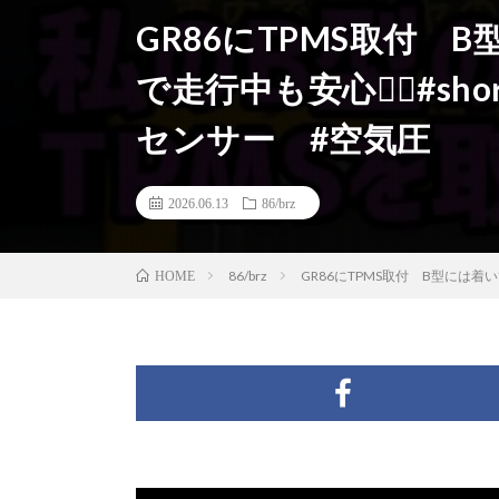
GR86にTPMS取付
で走行中も安心😮‍💨#short
センサー #空気圧
2026.06.13
86/brz
86/brz
GR86にTPMS取付 B型には着いて無
HOME