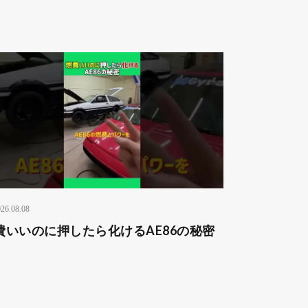
26.08.08
費いいのに押したら化けるAE86の秘密