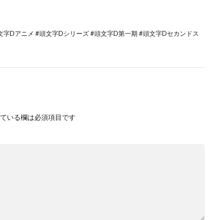
D #頭文字Dアニメ #頭文字Dシリーズ #頭文字D第一期 #頭文字Dセカンドス
ている欄は必須項目です