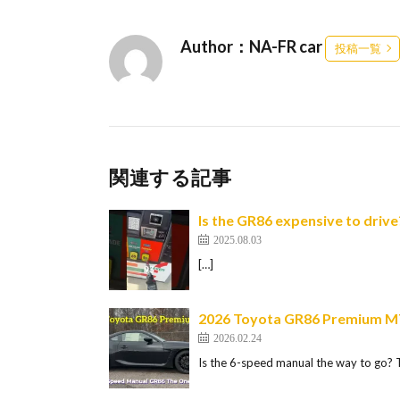
Author：NA-FR car
投稿一覧
関連する記事
Is the GR86 expensive to driv
2025.08.03
[…]
2026 Toyota GR86 Premium MT
2026.02.24
Is the 6-speed manual the way to go? 