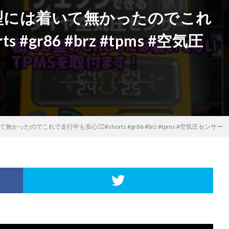
 B型には着いて無かったのでこれ
s #gr86 #brz #tpms #空気圧
かったのでこれで走行中も安心😮‍💨#shorts #gr86 #brz #tpms #空気圧センサー