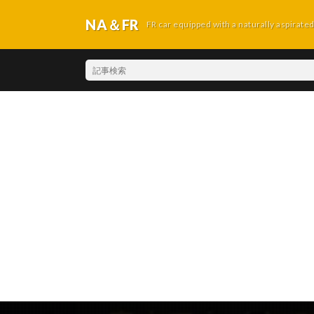
NA＆FR
FR car equipped with a naturally aspirate