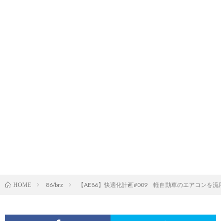
86/brz
【AE86】快適化計画#009 軽自動車のエアコンを
HOME