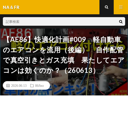
NA＆FR
【AE86】快適化計画#009 軽自動車
のエアコンを流用（後編） 自作配管
で真空引きとガス充填 果たしてエア
コンは効くのか？（260613）
2026.06.13
86/brz