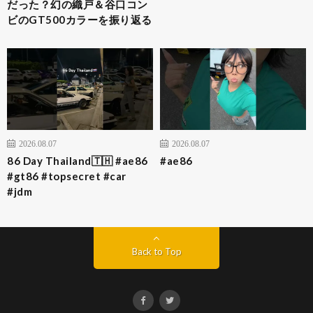
だった？幻の織戸＆谷口コン
ビのGT500カラーを振り返る
2026.08.07
2026.08.07
86 Day Thailand🇹🇭 #ae86
#ae86
#gt86 #topsecret #car
#jdm
Back to Top