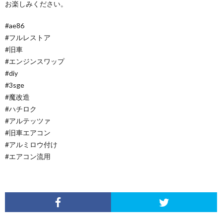
お楽しみください。
#ae86
#フルレストア
#旧車
#エンジンスワップ
#diy
#3sge
#魔改造
#ハチロク
#アルテッツァ
#旧車エアコン
#アルミロウ付け
#エアコン流用