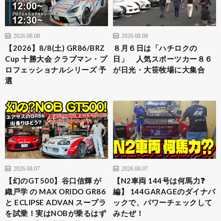
2026.08.08
2026.08.08
【2026】8/8(土) GR86/BRZ
８月６日は「ハチロクの
Cup 十勝大会 クラブマン・プ
日」 人気スポーツカー８６
ロフェッショナルシリーズ 予
が日光・大笹牧場に大集合
選
2026.08.07
2026.08.07
【幻のGT500】谷口信輝 が
【N2車両 144号は何馬力❓
織戸学 の MAX ORIDO GR86
編】 144GARAGEのダイナパ
と ECLIPSE ADVAN スープラ
ックで、パワーチェックして
を試乗！実はNOBが乗るはず
みたぜ！