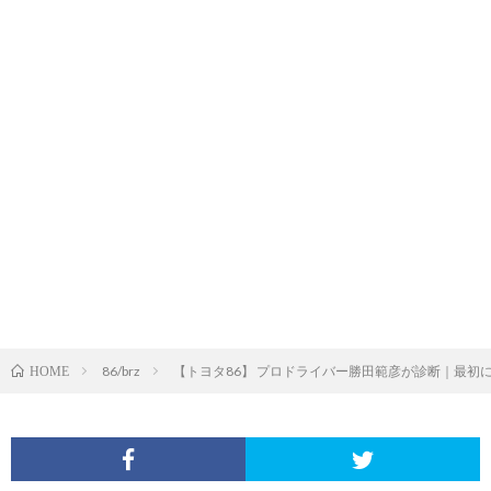
86/brz
【トヨタ86】 プロドライバー勝田範彦が診断｜最初
HOME