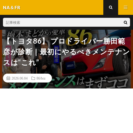
NA＆FR
【トヨタ86】 プロドライバー勝田範
彦が診断｜最初にやるべきメンテナン
スは“これ”
2026.06.04
86/brz