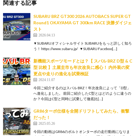
関連する記事
SUBARU BRZ GT300 2026 AUTOBACS SUPER GT
Round1 OKAYAMA GT 300km RACE 決勝ダイジェ
スト
2026.04.13
▼SUBARUオフィシャルサイト SUBARUをもっと詳しく知ろ
う！ https://www.subaru.jp/ ▼SUBARU Faceboo[…]
新機能スポーツモードとは？【 スバル BRZ D型 & C
型 比較 】土屋圭市も年次改良に感心！ 内外装の変
更点や走りの進化を試乗検証
2024.11.07
今回ご紹介するのはスバル BRZ！年次改良によって「D型」
へ進化しました。 前回ご紹介したC型とはどのように違うの
か？今回はC型と同時に試乗して徹底比[…]
GR86ターボ仕様を全開ドリフトしてみたら、衝撃
だった！
2025.05.26
今回の動画はGR86のボルトオンターボの走行動画になりま