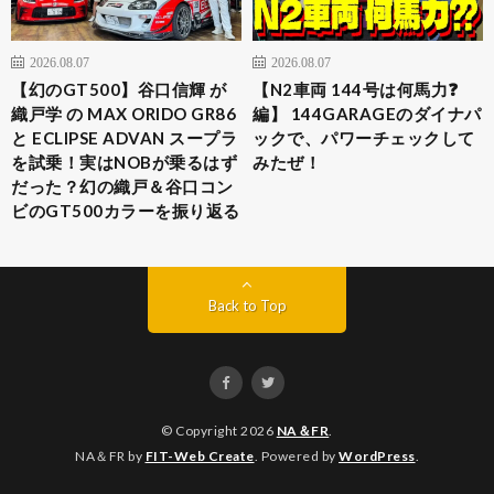
2026.08.07
2026.08.07
【幻のGT500】谷口信輝 が
【N2車両 144号は何馬力❓
織戸学 の MAX ORIDO GR86
編】 144GARAGEのダイナパ
と ECLIPSE ADVAN スープラ
ックで、パワーチェックして
を試乗！実はNOBが乗るはず
みたぜ！
だった？幻の織戸＆谷口コン
ビのGT500カラーを振り返る
Back to Top
© Copyright 2026
NA＆FR
.
NA＆FR by
FIT-Web Create
. Powered by
WordPress
.