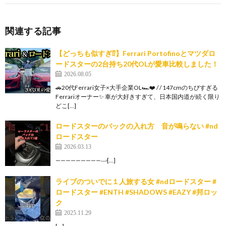
関連する記事
【どっちも似すぎ⁉︎】Ferrari Portofinoとマツダロ
ードスターの2台持ち20代OLが愛車比較しました！
2026.08.05
🚗20代Ferrari女子×大手企業OL🏎️❤️ / / 147cmのちびすぎる
Ferrariオーナー✨ 車が大好きすぎて、日本国内道が続く限り
どこ[…]
ロードスターのバックの入れ方 音が鳴らない #nd
ロードスター
2026.03.13
——————————̵[…]
ライブのついでに１人旅する女 #ndロードスター #
ロードスター #ENTH #SHADOWS #EAZY #邦ロッ
ク
2025.11.29