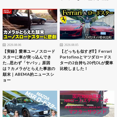
2026.08.06
2026.08.05
【実録】愛車ユーノスロード
【どっちも似すぎ⁉︎】Ferrari
スターに車が突っ込んでき
Portofinoとマツダロードス
た…思わず「ヤバッ」原因
ターの2台持ち20代OLが愛車
は？カメラがとらえた事故の
比較しました！
顛末｜ABEMA的ニュースシ
ョー