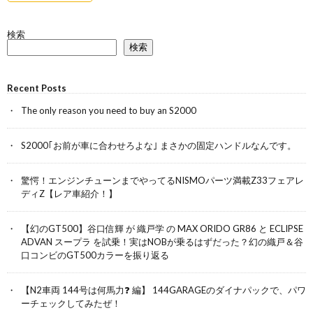
検索
検索
Recent Posts
The only reason you need to buy an S2000
S2000｢お前が車に合わせろよな｣ まさかの固定ハンドルなんです。
驚愕！エンジンチューンまでやってるNISMOパーツ満載Z33フェアレ
ディZ【レア車紹介！】
【幻のGT500】谷口信輝 が 織戸学 の MAX ORIDO GR86 と ECLIPSE
ADVAN スープラ を試乗！実はNOBが乗るはずだった？幻の織戸＆谷
口コンビのGT500カラーを振り返る
【N2車両 144号は何馬力❓ 編】 144GARAGEのダイナパックで、パワ
ーチェックしてみたぜ！