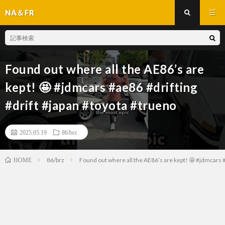
NA＆FR
Found out where all the AE86’s are
kept! 🤩 #jdmcars #ae86 #drifting
#drift #japan #toyota #trueno
2025.05.19
86/brz
86/brz
Found out where all the AE86’s are kept! 🤩 #jdmcars #
HOME