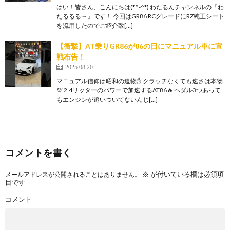
はい！皆さん、こんにちは(*^-^*) わたるんチャンネルの『わ
たるるる～』です！ 今回はGR86 RCグレードにRZ純正シート
を流用したのでご紹介致[…]
【衝撃】AT乗りGR86が86の日にマニュアル車に宣
戦布告！
2025.08.20
マニュアル信仰は昭和の遺物✋ クラッチなくても速さは本物
💯 2.4リッターのパワーで加速するAT86🔥 ペダル3つあって
もエンジンが追いついてないんじ[…]
コメントを書く
※
が付いている欄は必須項
メールアドレスが公開されることはありません。
目です
コメント