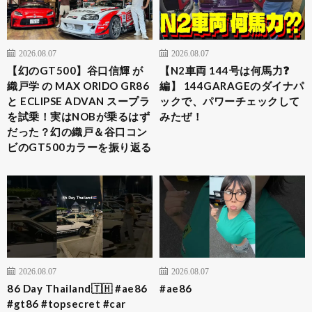
2026.08.07
2026.08.07
【幻のGT500】谷口信輝 が
【N2車両 144号は何馬力❓
織戸学 の MAX ORIDO GR86
編】 144GARAGEのダイナパ
と ECLIPSE ADVAN スープラ
ックで、パワーチェックして
を試乗！実はNOBが乗るはず
みたぜ！
だった？幻の織戸＆谷口コン
ビのGT500カラーを振り返る
2026.08.07
2026.08.07
86 Day Thailand🇹🇭 #ae86
#ae86
#gt86 #topsecret #car