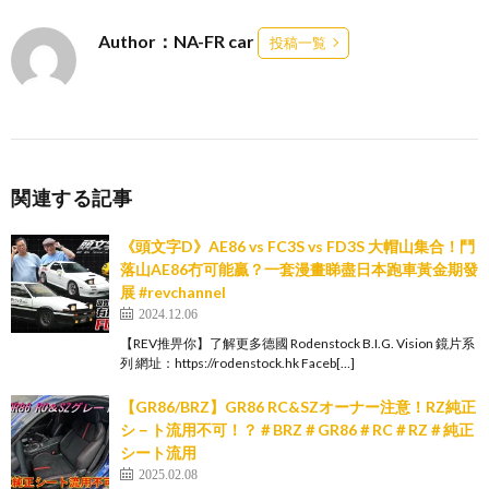
Author：NA-FR car
投稿一覧
関連する記事
《頭文字D》AE86 vs FC3S vs FD3S 大帽山集合！鬥
落山AE86冇可能贏？一套漫畫睇盡日本跑車黃金期發
展 #revchannel
2024.12.06
【REV推畀你】了解更多德國 Rodenstock B.I.G. Vision 鏡片系
列 網址：https://rodenstock.hk Faceb[…]
【GR86/BRZ】GR86 RC&SZオーナー注意！RZ純正
シ－ト流用不可！？＃BRZ＃GR86＃RC＃RZ＃純正
シート流用
2025.02.08