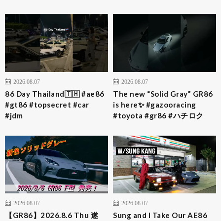
2026.08.07
2026.08.07
86 Day Thailand🇹🇭 #ae86
The new “Solid Gray” GR86
#gt86 #topsecret #car
is here✨ #gazooracing
#jdm
#toyota #gr86 #ハチロク
2026.08.07
2026.08.07
【GR86】2026.8.6 Thu 遂
Sung and I Take Our AE86