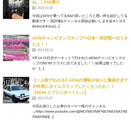
ね…！ZN6乗り
2026.04.28
今回は自分が乗ってる86の良いところと悪い所を紹介してる
動画です！ 高評価&チャンネル登録お願いします🙇 #トヨタ
86 #zn6 #shor[…]
AE86チャンピオンズカップ〜日本一決定戦〜出てき
たよ！！
2024.09.16
9月14.15日光サーキットで行われたAE86チャンピオンズカ
ップの80’90’クラスに出てきました！！ 結果は散々でした
が、[…]
【一人称でわかる】AE86の運転が余りに最高すぎて
20年前にタイムスリップしたくなったわ！！
【AE86 スプリンタートレノ】
2025.03.07
今回お借りしたお車のオーナー様のチャンネル
→https://www.youtube.com/@%E3%81%AF%E3%81%A1%E
3%82%8D[…]