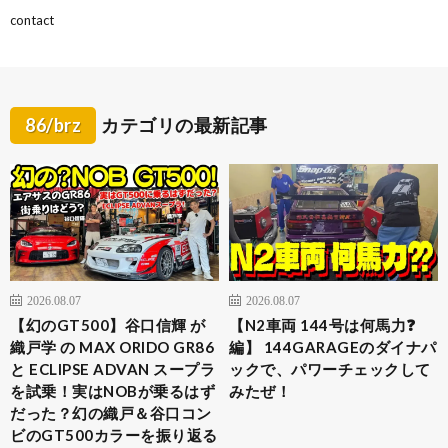
contact
86/brz
カテゴリの最新記事
2026.08.07
2026.08.07
【幻のGT500】谷口信輝 が
【N2車両 144号は何馬力❓
織戸学 の MAX ORIDO GR86
編】 144GARAGEのダイナパ
と ECLIPSE ADVAN スープラ
ックで、パワーチェックして
を試乗！実はNOBが乗るはず
みたぜ！
だった？幻の織戸＆谷口コン
ビのGT500カラーを振り返る