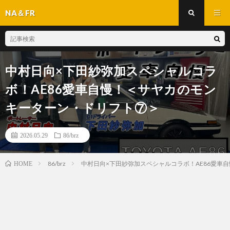
NA＆FR
中村日向×下田紗弥加スペシャルコラ
ボ！AE86愛車自慢！＜サヤカのモン
キーターン・ドリフト⑦＞
2026.05.29
86/brz
86/brz
中村日向×下田紗弥加スペシャルコラボ！AE86愛車
HOME