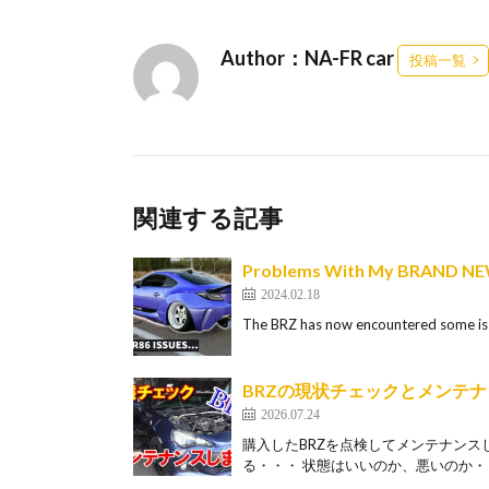
Author：NA-FR car
投稿一覧
関連する記事
Problems With My BRAND NE
2024.02.18
The BRZ has now encountered some iss
BRZの現状チェックとメンテ
2026.07.24
購入したBRZを点検してメンテナンス
る・・・ 状態はいいのか、悪いのか・・