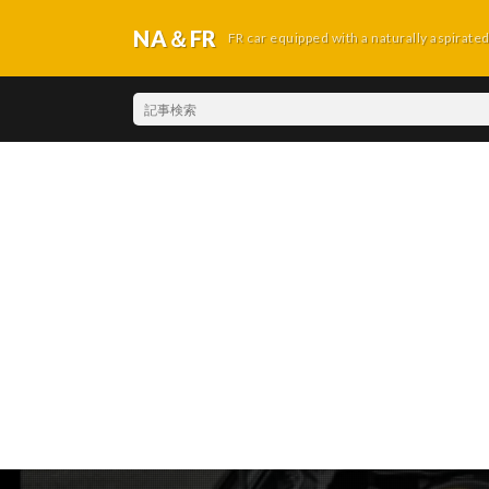
NA＆FR
FR car equipped with a naturally aspirate