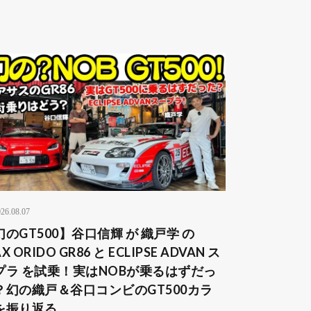
26.08.07
幻のGT500】谷口信輝 が 織戸学 の
X ORIDO GR86 と ECLIPSE ADVAN ス
プラ を試乗！実はNOBが乗るはずだっ
？幻の織戸＆谷口コンビのGT500カラ
を振り返る