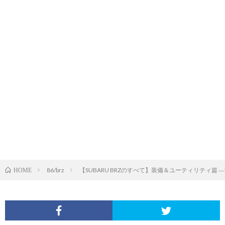
86/brz
【SUBARU BRZのすべて】装備＆ユーティリティ篇 ―The Su
HOME