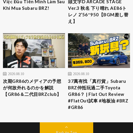
Việc Đầu Tiên Mình Làm Sau
頭文字D ARCADE STAGE
Khi Mua Subaru BRZ!
Ver.3 秋名 下り晴れ AE86ト
レノ 2’56″950【BGM差し替
え】
2026.08.10
2026.08.10
次期GR86のメディアの予想
37萬有找「真行貨」Subaru
が何故外れるのかを解説
BRZ仲抵玩過二手Toyota
【GR86＆二代目BRZclub】
GR86？ | Flat Out Review
#FlatOut試車 #地板油 #BRZ
#GR86
Back to Top