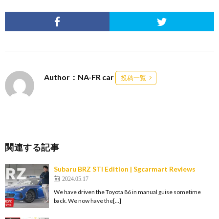
Author：NA-FR car
投稿一覧
関連する記事
Subaru BRZ STI Edition | Sgcarmart Reviews
2024.05.17
We have driven the Toyota 86 in manual guise sometime
back. We now have the[…]