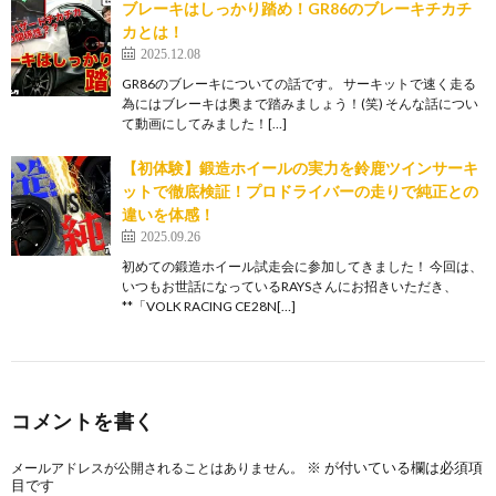
ブレーキはしっかり踏め！GR86のブレーキチカチ
カとは！
2025.12.08
GR86のブレーキについての話です。 サーキットで速く走る
為にはブレーキは奥まで踏みましょう！(笑) そんな話につい
て動画にしてみました！[…]
【初体験】鍛造ホイールの実力を鈴鹿ツインサーキ
ットで徹底検証！プロドライバーの走りで純正との
違いを体感！
2025.09.26
初めての鍛造ホイール試走会に参加してきました！ 今回は、
いつもお世話になっているRAYSさんにお招きいただき、
**「VOLK RACING CE28N[…]
コメントを書く
※
が付いている欄は必須項
メールアドレスが公開されることはありません。
目です